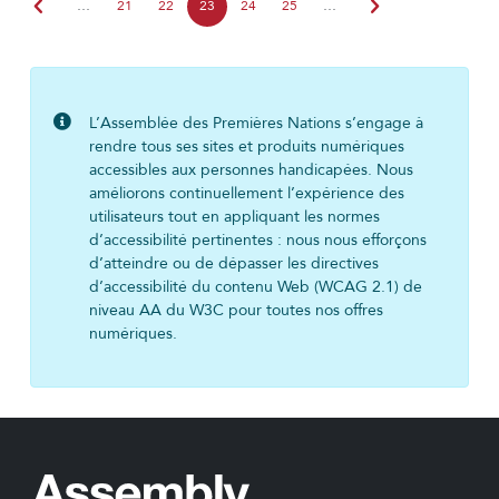
chevron_left
chevron_right
…
21
22
23
24
25
…
L’Assemblée des Premières Nations s’engage à
rendre tous ses sites et produits numériques
accessibles aux personnes handicapées. Nous
améliorons continuellement l’expérience des
utilisateurs tout en appliquant les normes
d’accessibilité pertinentes : nous nous efforçons
d’atteindre ou de dépasser les directives
d’accessibilité du contenu Web (WCAG 2.1) de
niveau AA du W3C pour toutes nos offres
numériques.