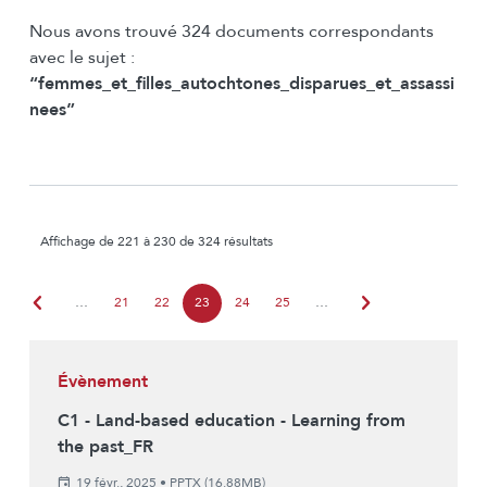
Nous avons trouvé 324 documents correspondants
avec le sujet :
“femmes_et_filles_autochtones_disparues_et_assassi
nees”
Affichage de 221 à 230 de 324 résultats
chevron_left
chevron_right
…
21
22
23
24
25
…
Évènement
C1 - Land-based education - Learning from
the past_FR
19 févr., 2025
•
PPTX (16.88MB)