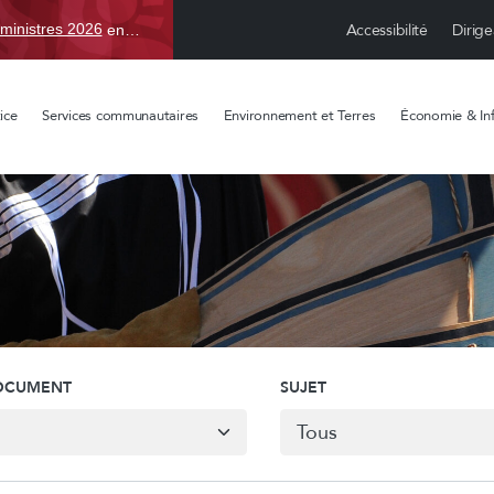
Accessibilité
Dirige
ministres 2026
en TBD, du 15 avr. au 1 sept.
ice
Services communautaires
Environnement et Terres
Économie & Inf
DOCUMENT
SUJET