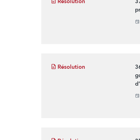
Résolution
3
p
Résolution
3
g
d