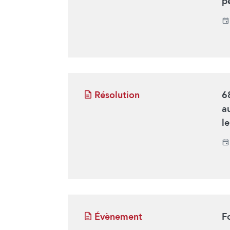
p
Résolution
6
a
l
Évènement
F