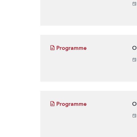
Programme
O
Programme
O