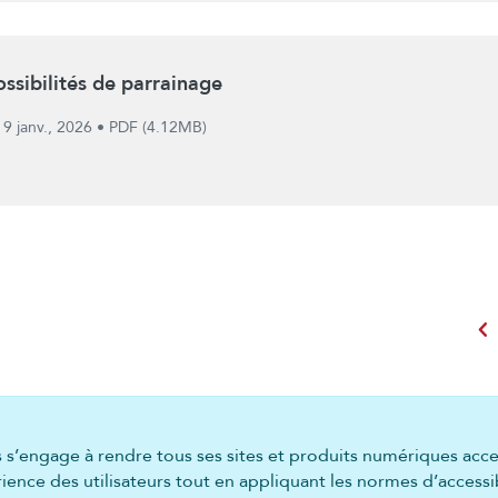
ossibilités de parrainage
9 janv., 2026
•
PDF (4.12MB)
chevron_left
s’engage à rendre tous ses sites et produits numériques acc
ence des utilisateurs tout en appliquant les normes d’accessib