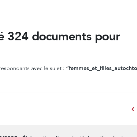
é 324 documents pour
espondants avec le sujet :
“femmes_et_filles_autochto
chevron_left