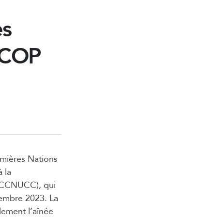
es
a COP
emières Nations
 la
 (CCNUCC), qui
cembre 2023. La
lement l’aînée