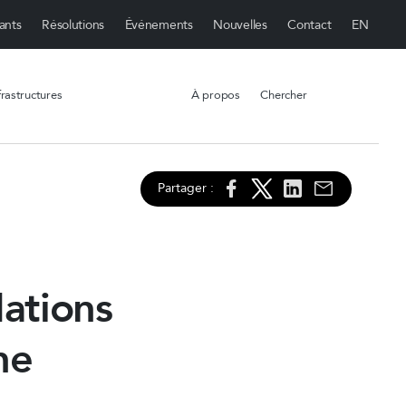
ants
Résolutions
Événements
Nouvelles
Contact
rastructures
À propos
Chercher
Partager :
ations
ne