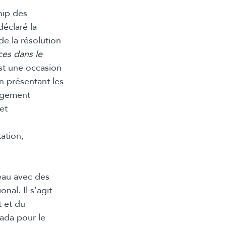
hip des
déclaré la
de la résolution
ces dans le
st une occasion
en présentant les
angement
et
ation,
veau avec des
nal. Il s’agit
 et du
ada pour le