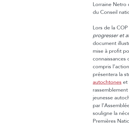
Lorraine Netro 
du Conseil nati
Lors de la COP
progresser et a
document illust
mise à profit p
connaissances 
compris l’action
présentera la st
autochtones
et 
rassemblement a
jeunesse autoch
par l’Assemblée
souligne la néc
Premières Nati