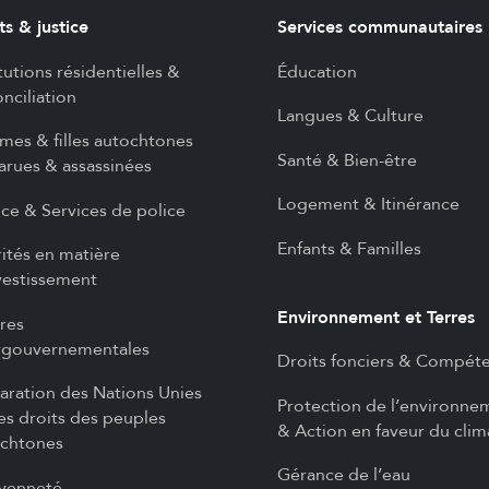
ts & justice
Services communautaires
itutions résidentielles &
Éducation
nciliation
Langues & Culture
es & filles autochtones
Santé & Bien-être
arues & assassinées
Logement & Itinérance
ice & Services de police
Enfants & Familles
rités en matière
vestissement
Environnement et Terres
ires
rgouvernementales
Droits fonciers & Compét
aration des Nations Unies
Protection de l’environne
les droits des peuples
& Action en faveur du clim
chtones
Gérance de l’eau
yenneté