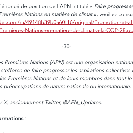
l’énoncé de position de l’APN intitulé «
Faire progresser 
Premières Nations en matière de climat
», veuillez consul
nder.com/m/49148b39b0a60f16/original/Promotion-et-aff
-Premieres-Nations-en-matiere-de-climat-a-la-COP-28.pd
-30-
s Premières Nations (APN) est une organisation nationa
 s’efforce de faire progresser les aspirations collectives
s Premières Nations et de leurs membres dans tout le
s préoccupations de nature nationale ou internationale.
ur X, anciennement Twitter, @AFN_Updates.
ormations :