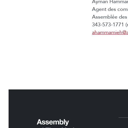
Ayman Hamma
Agent des com
Assemblée des 
343-573-1771 (
ahammamieh@a