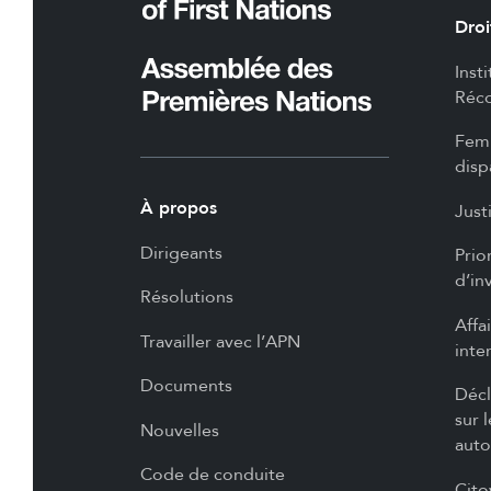
Droi
Inst
Réco
Femm
disp
À propos
Just
Dirigeants
Prio
d’in
Résolutions
Affa
Travailler avec l’APN
inte
Documents
Décl
sur 
Nouvelles
auto
Code de conduite
Cito