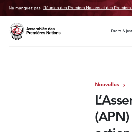
Ne manquez pas
Réunion des Premiers Nations et des Premiers 
Droits & just
Nouvelles
L’Ass
(APN) 