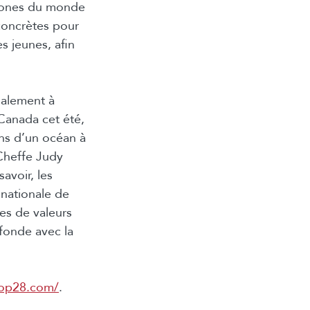
htones du monde
 concrètes pour
s jeunes, afin
galement à
 Canada cet été,
ons d’un océan à
 Cheffe Judy
avoir, les
 nationale de
mes de valeurs
fonde avec la
op28.com/
.