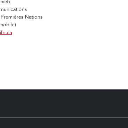
mieh
munications
Premières Nations
mobile)
fn.ca