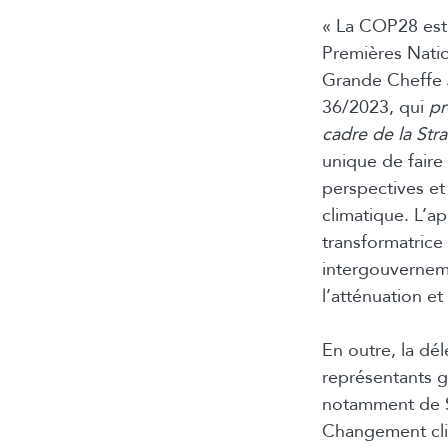
« La COP28 est 
Premières Nation
Grande Cheffe J
36/2023, qui
pr
cadre de la Stra
unique de faire 
perspectives et
climatique. L’a
transformatrice
intergouverneme
l’atténuation et
En outre, la dé
représentants go
notamment de S
Changement cli