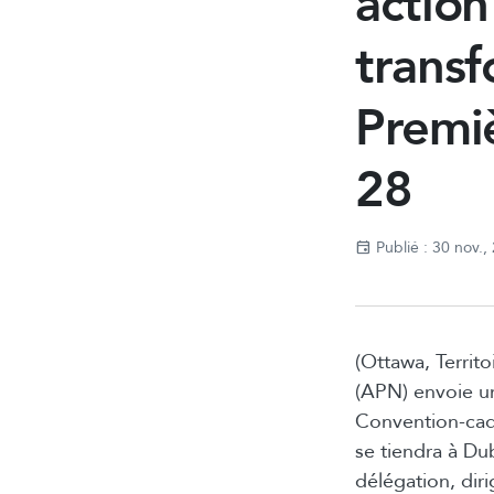
action
transf
Premiè
28
Publié : 30 nov.,
(Ottawa, Territ
(APN) envoie un
Convention-cad
se tiendra à Du
délégation, dir