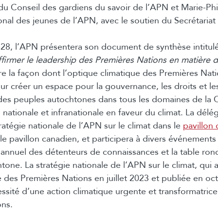
du Conseil des gardiens du savoir de l’APN et Marie-Ph
onal des jeunes de l’APN, avec le soutien du Secrétaria
 28, l’APN présentera son document de synthèse intitul
ffirmer le leadership des Premières Nations en matière d
re la façon dont l’optique climatique des Premières Nati
our créer un espace pour la gouvernance, les droits et l
des peuples autochtones dans tous les domaines de l
 nationale et infranationale en faveur du climat. La délé
ratégie nationale de l’APN sur le climat dans le
pavillon
le pavillon canadien, et participera à divers événements
nnuel des détenteurs de connaissances et la table ron
tone. La stratégie nationale de l’APN sur le climat, qui
 des Premières Nations en juillet 2023 et publiée en oc
essité d’une action climatique urgente et transformatric
ons.