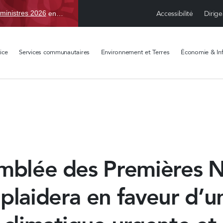
Accessibilité
Dirige
ministres 2026
en TBD, du 15 avr. au 1 sept.
ice
Services communautaires
Environnement et Terres
Économie & Inf
emblée des Premières N
plaidera en faveur d’u