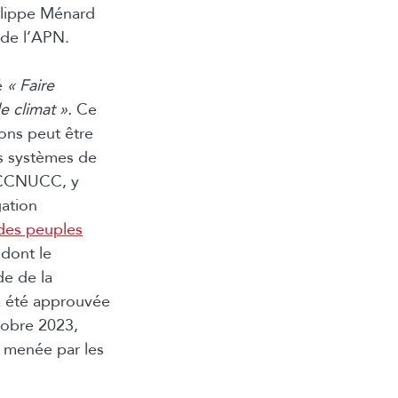
ilippe Ménard
t de l’APN.
é
« Faire
e climat ».
Ce
ons peut être
es systèmes de
a CCNUCC, y
gation
 des peuples
 dont le
de de la
 a été approuvée
tobre 2023,
e menée par les