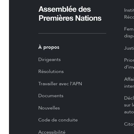
Inst
Réco
Femm
disp
À propos
Just
Dirigeants
Prio
d’in
Résolutions
Affa
Travailler avec l’APN
inte
Documents
Décl
sur 
Nouvelles
auto
Code de conduite
Cito
Accessibilité