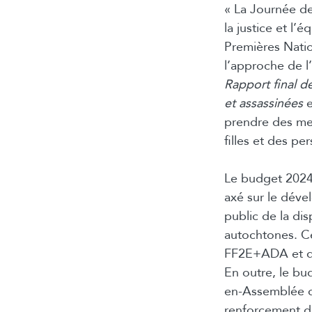
« La Journée de 
la justice et l
Premières Nati
l’approche de l’
Rapport final d
et assassinées
e
prendre des mes
filles et des 
Le budget 2024 
axé sur le déve
public de la d
autochtones. Ce
FF2E+ADA et de 
En outre, le bu
en-Assemblée d
renforcement du 