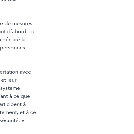
re de mesures
out d’abord, de
 déclaré la
 personnes
certation avec
et leur
u système
lant à ce que
rticipent à
ctement, et à ce
sécurité. »