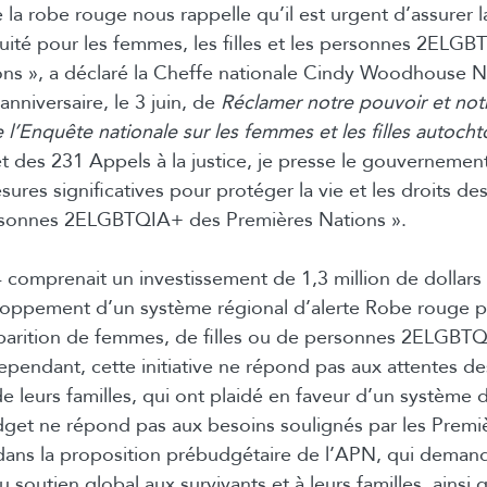
la robe rouge nous rappelle qu’il est urgent d’assurer la
’équité pour les femmes, les filles et les personnes 2ELG
ons », a déclaré la Cheffe nationale Cindy Woodhouse N
anniversaire, le 3 juin, de
Réclamer notre pouvoir et notr
e
l’Enquête nationale sur les femmes et les filles autoch
t des 231 Appels à la justice, je presse le gouverneme
ures significatives pour protéger la vie et les droits d
personnes 2ELGBTQIA+ des Premières Nations ».
comprenait un investissement de 1,3 million de dollars s
loppement d’un système régional d’alerte Robe rouge p
isparition de femmes, de filles ou de personnes 2ELGBT
pendant, cette initiative ne répond pas aux attentes de
leurs familles, qui ont plaidé en faveur d’un système d’
dget ne répond pas aux besoins soulignés par les Premi
ans la proposition prébudgétaire de l’APN, qui demand
soutien global aux survivants et à leurs familles, ainsi 