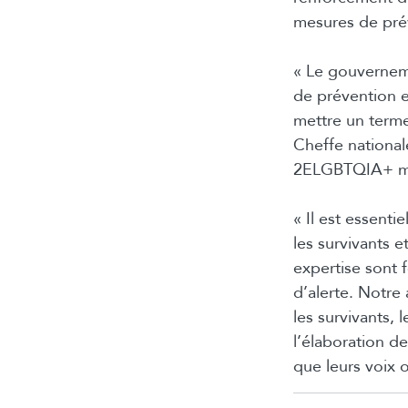
mesures de pr
« Le gouvernem
de prévention e
mettre un terme
Cheffe nationa
2ELGBTQIA+ méri
« Il est essenti
les survivants 
expertise sont 
d’alerte. Notre 
les survivants,
l’élaboration d
que leurs voix o