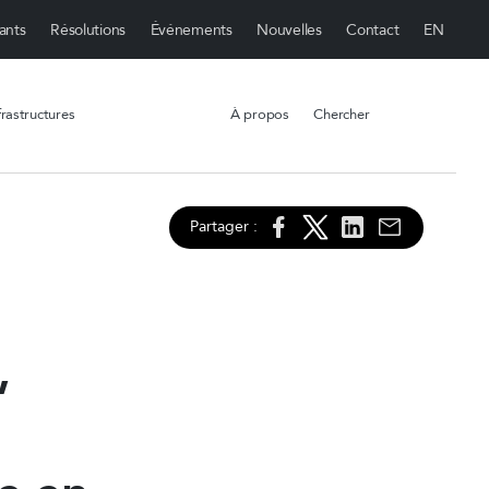
ants
Résolutions
Événements
Nouvelles
Contact
rastructures
À propos
Chercher
Partager :
,