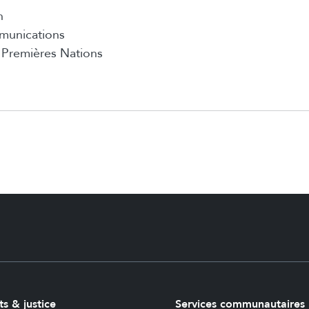
n
munications
Premières Nations
9
ts & justice
Services communautaires