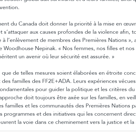
évention.
ent du Canada doit donner la priorité à la mise en œuv
t s’attaquer aux causes profondes de la violence afin, t
 à l’enlèvement de membres des Premières Nations », a
le Woodhouse Nepinak. « Nos femmes, nos filles et nos
tent un avenir où leur sécurité est assurée. »
el que de telles mesures soient élaborées en étroite con
et des familles des FF2E+ADA. Leurs expériences vécues 
fondamentales pour guider la politique et les critères d
approche doit toujours être axée sur les familles, en veil
 les familles et les communautés des Premières Nations pa
es programmes et des initiatives qui les concernent dire
uvrent la voie dans ce cheminement vers la justice et la 