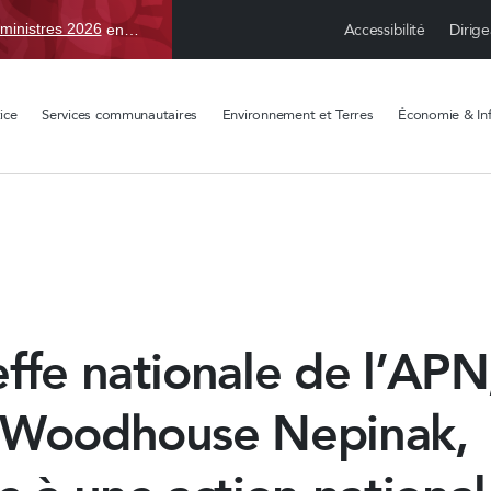
Accessibilité
Dirige
ministres 2026
en TBD, du 15 avr. au 1 sept.
ice
Services communautaires
Environnement et Terres
Économie & Inf
ffe nationale de l’APN
 Woodhouse Nepinak,