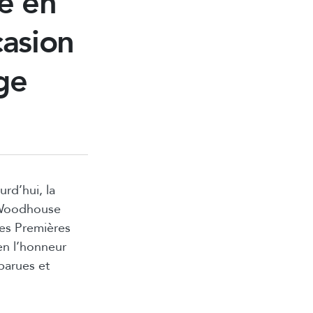
le en
asion
ge
rd’hui, la
y Woodhouse
des Premières
en l’honneur
parues et