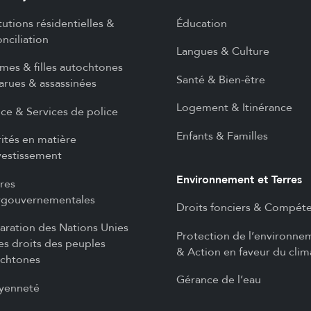
itutions résidentielles &
Éducation
nciliation
Langues & Culture
es & filles autochtones
Santé & Bien-être
arues & assassinées
Logement & Itinérance
ice & Services de police
Enfants & Familles
rités en matière
vestissement
Environnement et Terres
ires
rgouvernementales
Droits fonciers & Compét
aration des Nations Unies
Protection de l’environne
les droits des peuples
& Action en faveur du clim
chtones
Gérance de l’eau
yenneté