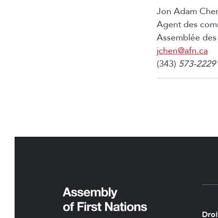
Jon Adam Che
Agent des com
Assemblée des 
jchen@afn.ca
(343)
573-222
Droi