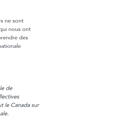
rs ne sont
 qui nous ont
prendre des
nationale
le de
lectives
t le Canada sur
ale.