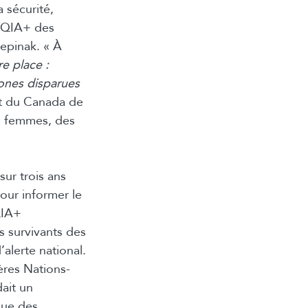
 sécurité,
BTQIA+ des
epinak. « À
e place :
tones disparues
nt du Canada de
es femmes, des
ur trois ans
our informer le
QIA+
s survivants des
alerte national.
ères Nations-
ait un
que des