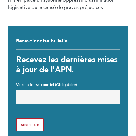
mis en place un système oppressif d’assimilation
législative qui a causé de graves préjudices…
Recevoir notre bulletin
Recevez les dernières mises
à jour de l'APN.
Votre adresse courriel
(Obligatoire)
C
A
P
T
C