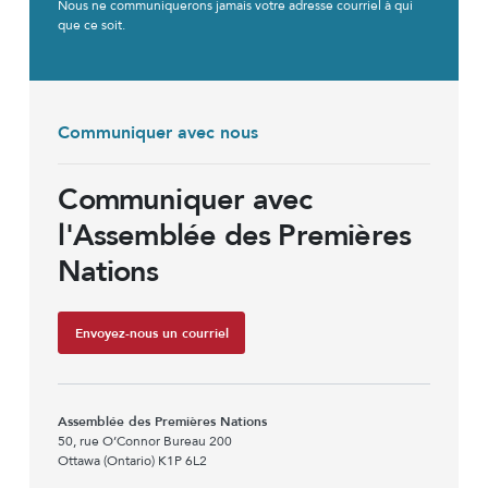
Nous ne communiquerons jamais votre adresse courriel à qui
H
que ce soit.
A
Communiquer avec nous
Communiquer avec
l'Assemblée des Premières
Nations
Envoyez-nous un courriel
Assemblée des Premières Nations
50, rue O’Connor Bureau 200
Ottawa (Ontario) K1P 6L2