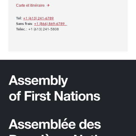
Carte et itinéraire
Tél:
+1 (613) 241-6789
Sans frais:
+1 (866) 869-6789
Téléc.:
+1 (613) 241-5808