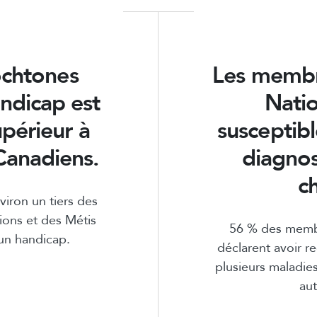
ochtones
Les membr
andicap est
Natio
périeur à
susceptibl
 Canadiens.
diagnos
c
viron un tiers des
ons et des Métis
56 % des memb
 un handicap.
déclarent avoir r
plusieurs maladie
aut