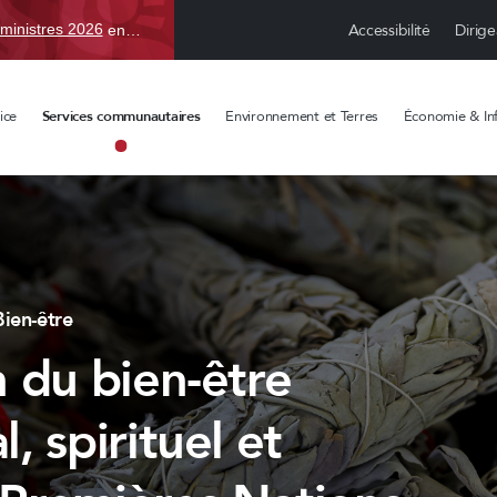
Accessibilité
Dirige
ministres 2026
en TBD, du 15 avr. au 1 sept.
ice
Services communautaires
Environnement et Terres
Économie & Inf
Bien-être
n du bien-être
, spirituel et