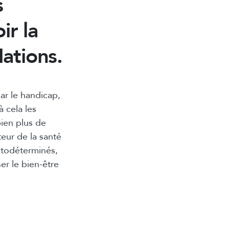
s
r la
ations.
r le handicap,
à cela les
ien plus de
eur de la santé
utodéterminés,
er le bien-être