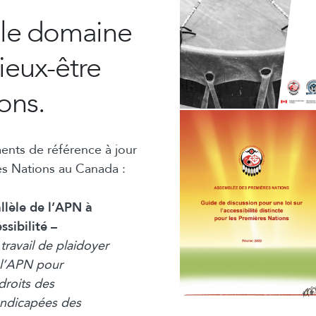
le domaine
ieux-être
ons.
ents de référence à jour
res Nations au Canada :
llèle de l’APN à
sibilité –
travail de plaidoyer
 l’APN pour
droits des
ndicapées des