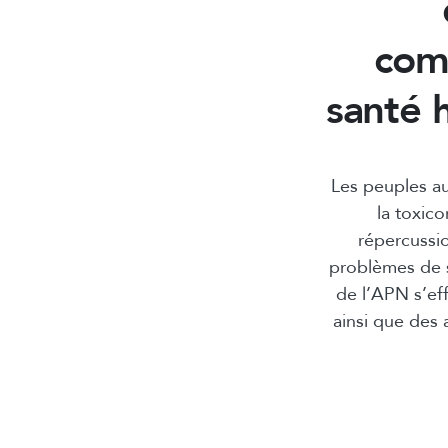
com
santé 
Les peuples a
la toxico
répercussi
problèmes de s
de l’APN s’ef
ainsi que des 