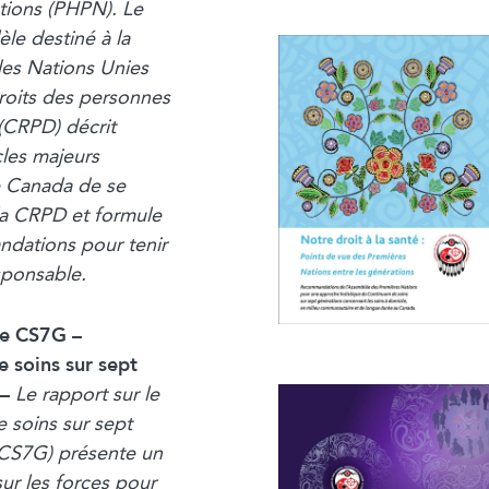
tions (PHPN). Le
èle destiné à la
es Nations Unies
droits des personnes
(CRPD) décrit
les majeurs
 Canada de se
la CRPD et formule
dations pour tenir
sponsable.
le CS7G –
 soins sur sept
 –
Le rapport sur le
 soins sur sept
(CS7G) présente un
ur les forces pour