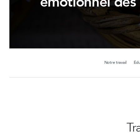
émotionnel des 
Notre travail
Édu
Tr