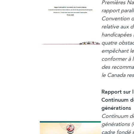
Premières Na
rapport parall
Convention d
relative aux 
handicapées 
quatre obstac
empêchant le
conformer à 
des recomman
le Canada re
Rapport sur 
Continuum de
générations
Continuum de
générations 
cadre fondé s