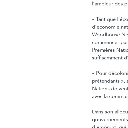
l’ampleur des p
« Tant que l’éc
d’économie nati
Woodhouse Nepi
commencer par 
Premières Nation
suffisamment d’
« Pour décolonis
prétendants »,
Nations doivent
avec la communa
Dans son allocu
gouvernements 
d’emprunt, qui 