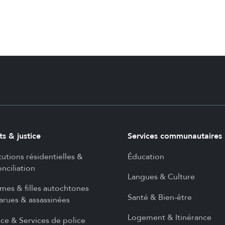
ts & justice
Services communautaires
itutions résidentielles &
Éducation
nciliation
Langues & Culture
es & filles autochtones
Santé & Bien-être
arues & assassinées
Logement & Itinérance
ice & Services de police