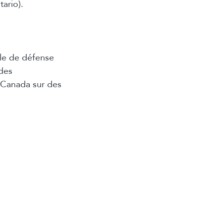
ario).
le de défense
 des
 Canada sur des