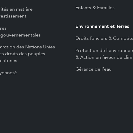
Enfants & Familles
rités en matière
vestissement
Environnement et Terres
ires
rgouvernementales
Droits fonciers & Compét
aration des Nations Unies
Protection de l’environne
les droits des peuples
& Action en faveur du clim
chtones
Gérance de l’eau
yenneté