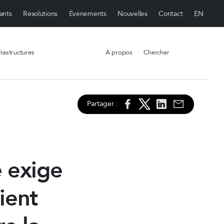
ants
Résolutions
Événements
Nouvelles
Contact
rastructures
À propos
Chercher
Partager :
e exige
ient