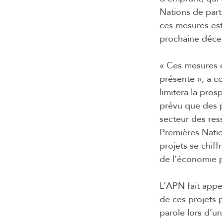
Nations de parti
ces mesures est
prochaine déce
« Ces mesures d
présente », a c
limitera la pro
prévu que des p
secteur des res
Premières Natio
projets se chiff
de l’économie p
L’APN fait app
de ces projets
parole lors d’u