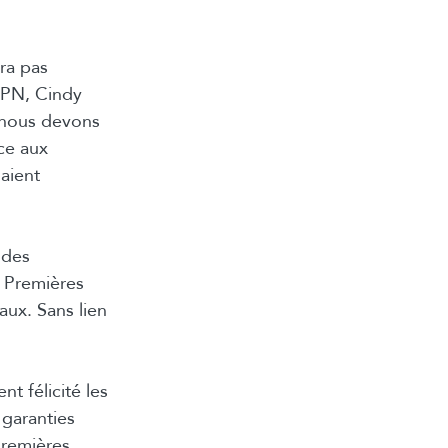
ura pas
APN, Cindy
 nous devons
ce aux
 aient
 des
 Premières
ux. Sans lien
t félicité les
garanties
Premières