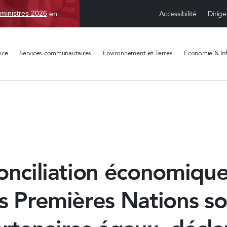
Accessibilité
Dirige
ministres 2026
en TBD, du 15 avr. au 1 sept.
ice
Services communautaires
Environnement et Terres
Économie & Inf
onciliation économiqu
s Premières Nations so