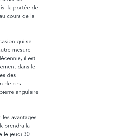
is, la portée de
au cours de la
casion qui se
autre mesure
écennie, il est
alement dans le
les des
on de ces
 pierre angulaire
 les avantages
k prendra la
 le jeudi 30