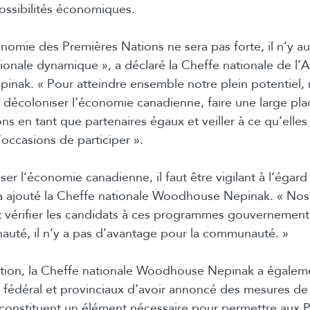
ossibilités économiques.
onomie des Premières Nations ne sera pas forte, il n’y a
onale dynamique », a déclaré la Cheffe nationale de l’
nak. « Pour atteindre ensemble notre plein potentiel,
décoloniser l’économie canadienne, faire une large pla
s en tant que partenaires égaux et veiller à ce qu’elles
occasions de participer ».
er l’économie canadienne, il faut être vigilant à l’égard
 a ajouté la Cheffe nationale Woodhouse Nepinak. « Nos
 vérifier les candidats à ces programmes gouvernementa
uté, il n’y a pas d’avantage pour la communauté. »
tion, la Cheffe nationale Woodhouse Nepinak a égalemen
fédéral et provinciaux d’avoir annoncé des mesures de 
constituent un élément nécessaire pour permettre aux 