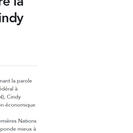
e la
indy
nant la parole
édéral à
N), Cindy
tion économique
emières Nations
esponde mieux à