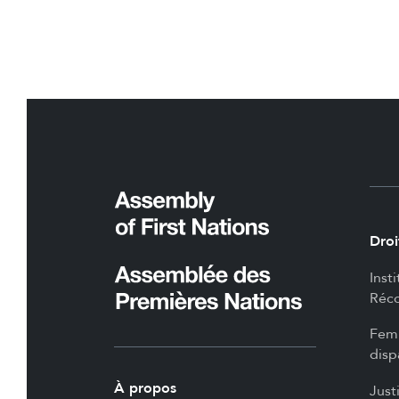
Droi
Inst
Réco
Femm
disp
À propos
Just