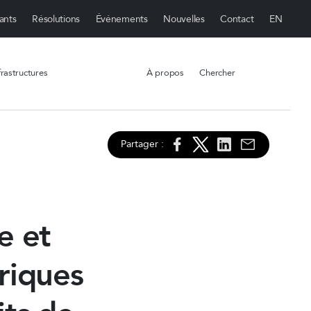
ants
Résolutions
Événements
Nouvelles
Contact
rastructures
À propos
Chercher
Partager :
e et
riques