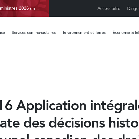
Accessibilité
Dirige
ministres 2026
en TBD, du 15 avr. au 1 sept.
ice
Services communautaires
Environnement et Terres
Économie & Inf
6 Application intégral
te des décisions histo