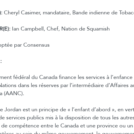
:
Cheryl Casimer, mandataire, Bande indienne de Tobacc
(E):
Ian Campbell, Chef, Nation de Squamish
ptée par Consensus
:
ent fédéral du Canada finance les services à l’enfance e
ations dans les réserves par l’intermédiaire d’Affaires 
a (AANC).
de Jordan est un principe de « l’enfant d’abord », en ve
de services publics mis à la disposition de tous les autres 
it de compétence entre le Canada et une province ou un t
istères au sein du même gouvernement, le gouvernemen