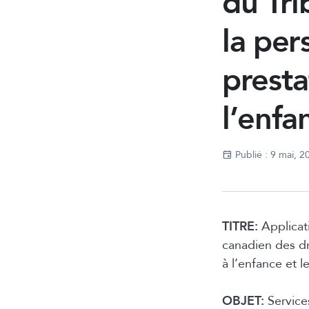
du Tri
la per
presta
l’enfa
Publié : 9 mai, 2
TITRE:
Applicat
canadien des dr
à l’enfance et 
OBJET:
Services