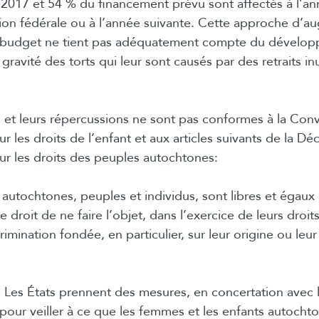
-2017 et 54 % du financement prévu sont affectés à l’an
ion fédérale ou à l’année suivante. Cette approche d’a
 budget ne tient pas adéquatement compte du dévelo
 gravité des torts qui leur sont causés par des retraits inu
et leurs répercussions ne sont pas conformes à la Con
r les droits de l’enfant et aux articles suivants de la Dé
ur les droits des peuples autochtones:
s autochtones, peuples et individus, sont libres et égaux 
le droit de ne faire l’objet, dans l’exercice de leurs droi
imination fondée, en particulier, sur leur origine ou leur
) : Les États prennent des mesures, en concertation avec
pour veiller à ce que les femmes et les enfants autocht