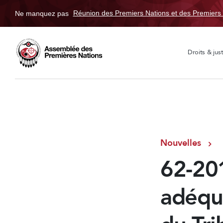
Ne manquez pas
Réunion des Premiers Nations et des Premiers 
Droits & just
Nouvelles
62-201
adéqua