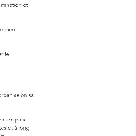
imination et
tamment
r le
ordan selon sa
cte de plus
es et à long