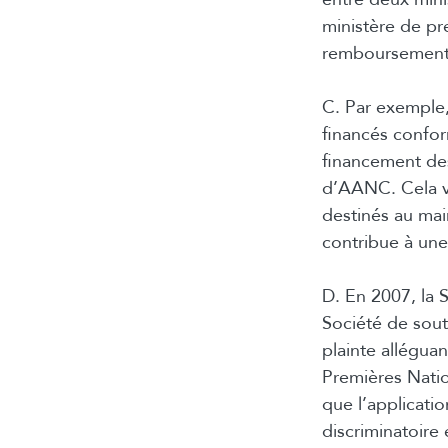
ministère de pr
remboursement 
C. Par exemple,
financés confor
financement des
d’AANC. Cela ve
destinés au main
contribue à une
D. En 2007, la S
Société de sou
plainte alléguan
Premières Natio
que l’applicati
discriminatoire