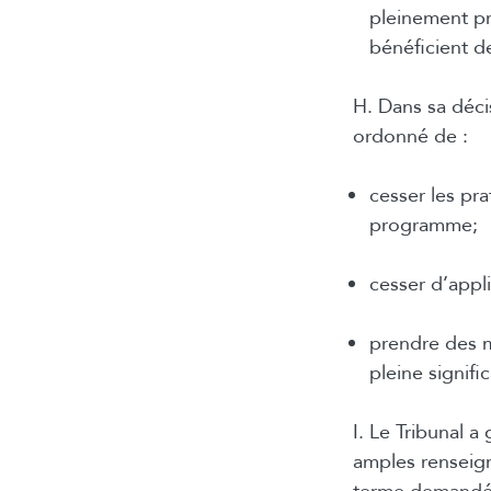
pleinement pr
bénéficient d
H. Dans sa déci
ordonné de :
cesser les pr
programme;
cesser d’appl
prendre des m
pleine signifi
I. Le Tribunal 
amples renseign