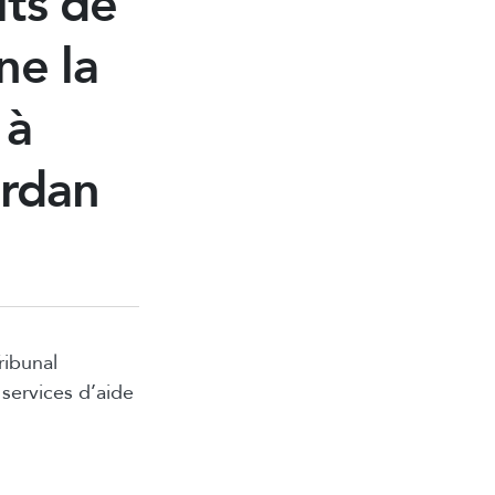
its de
ne la
 à
ordan
ribunal
services d’aide