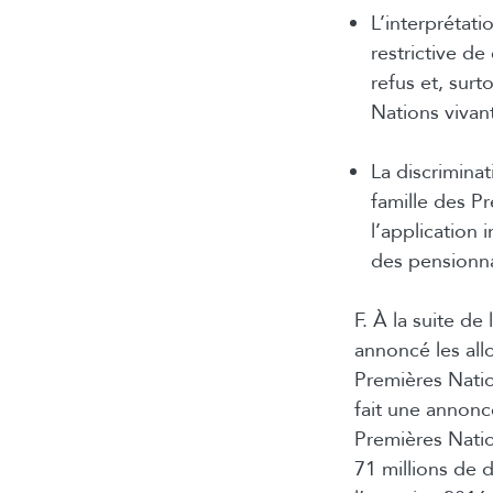
L’interprétat
restrictive de
refus et, surt
Nations vivant
La discrimina
famille des P
l’application
des pensionna
F. À la suite d
annoncé les allo
Premières Natio
fait une annonc
Premières Nati
71 millions de d