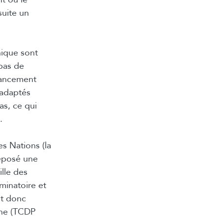
suite un
nique sont
 bas de
nancement
 adaptés
as, ce qui
.
es Nations (la
déposé une
ille des
minatoire et
et donc
onne (TCDP