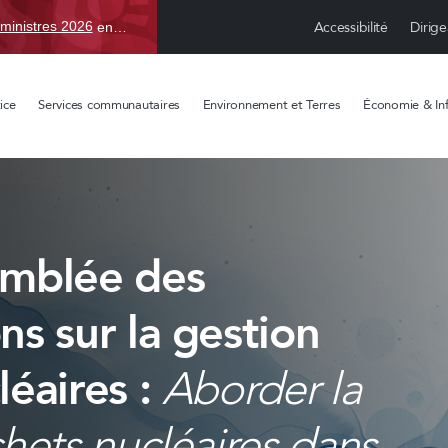
Accessibilité
Dirige
ministres 2026
en TBD, du 15 avr. au 1 sept.
ice
Services communautaires
Environnement et Terres
Économie & Inf
emblée des
s sur la gestion
léaires :
Aborder la
hets nucléaires dans