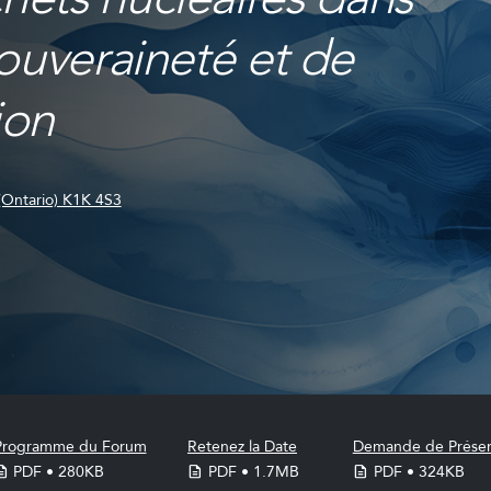
souveraineté et de
ion
(Ontario) K1K 4S3
Programme du Forum
Retenez la Date
Demande de Présen
PDF • 280KB
PDF • 1.7MB
PDF • 324KB