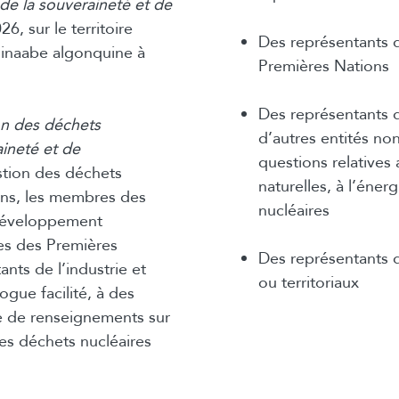
de la souveraineté et de
26, sur le territoire
Des représentants d
shinaabe algonquine à
Premières Nations
Des représentants de
on des déchets
d’autres entités n
aineté et de
questions relatives
estion des déchets
naturelles, à l’éner
iens, les membres des
nucléaires
développement
es des Premières
Des représentants 
nts de l’industrie et
ou territoriaux
ogue facilité, à des
e de renseignements sur
des déchets nucléaires