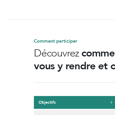
Comment participer
Découvrez
commen
vous y rendre et o
Objectifs
chevron_right