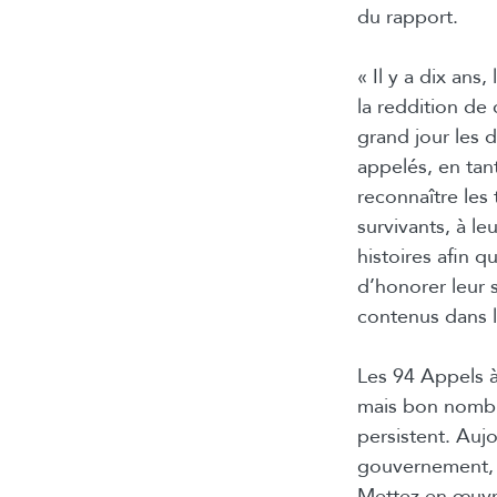
du rapport.
« Il y a dix ans
la reddition de
grand jour les 
appelés, en tan
reconnaître les
survivants, à le
histoires afin q
d’honorer leur 
contenus dans l
Les 94 Appels à
mais bon nombre
persistent. Auj
gouvernement, l
Mettez en œuvre