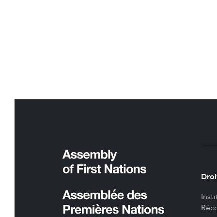
Droi
Inst
Réco