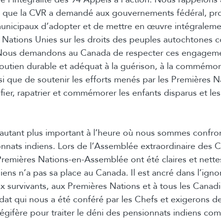
que la CVR a demandé aux gouvernements fédéral, pro
 municipaux d’adopter et de mettre en œuvre intégraleme
s Nations Unies sur les droits des peuples autochtones
. Nous demandons au Canada de respecter ces engagemen
outien durable et adéquat à la guérison, à la commémora
nsi que de soutenir les efforts menés par les Premières 
tifier, rapatrier et commémorer les enfants disparus et l
d’autant plus important à l’heure où nous sommes confro
nnats indiens. Lors de l’Assemblée extraordinaire des 
 Premières Nations-en-Assemblée ont été claires et nettes
iens n’a pas sa place au Canada. Il est ancré dans l’igno
ux survivants, aux Premières Nations et à tous les Canad
dat qui nous a été conféré par les Chefs et exigerons d
égifère pour traiter le déni des pensionnats indiens co