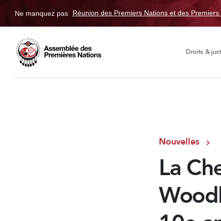
Ne manquez pas
Réunion des Premiers Nations et des Premiers 
Droits & just
Nouvelles
La Che
Woodh