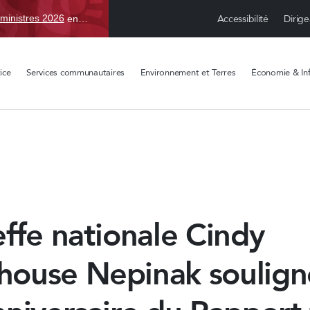
Accessibilité
Dirige
ministres 2026
en TBD, du 15 avr. au 1 sept.
ice
Services communautaires
Environnement et Terres
Économie & Inf
ffe nationale Cindy
ouse Nepinak soulign