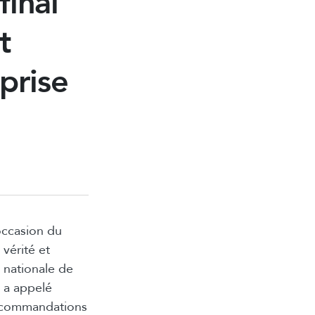
final
t
prise
occasion du
vérité et
e nationale de
 a appelé
recommandations