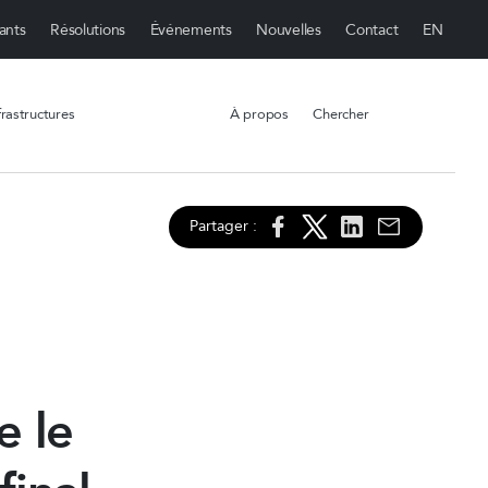
ants
Résolutions
Événements
Nouvelles
Contact
rastructures
À propos
Chercher
Partager :
e le