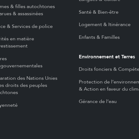
es & filles autochtones
Santé & Bien-être
arues & assassinées
Logement & Itinérance
ice & Services de police
Enfants & Familles
rités en matière
vestissement
Environnement et Terres
ires
rgouvernementales
Droits fonciers & Compét
aration des Nations Unies
Protection de l’environne
les droits des peuples
& Action en faveur du clim
chtones
Gérance de l’eau
yenneté