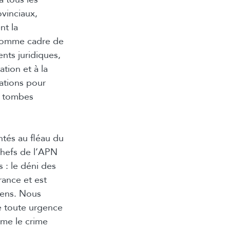
vinciaux,
nt la
 comme cadre de
ts juridiques,
tion et à la
Nations pour
es tombes
ntés au fléau du
Chefs de l’APN
 : le déni des
rance et est
iens. Nous
e toute urgence
mme le crime