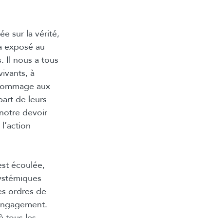
ée sur la vérité,
 a exposé au
 Il nous a tous
ivants, à
s hommage aux
part de leurs
 notre devoir
l’action
est écoulée,
systémiques
es ordres de
 engagement.
à tous les