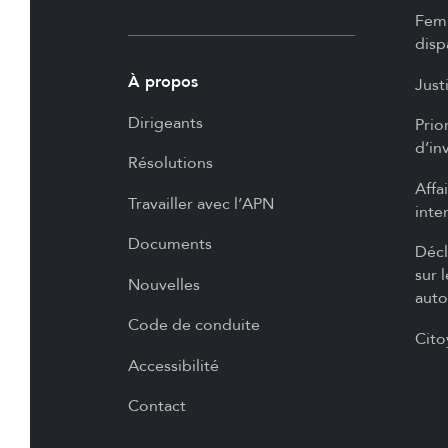
Femm
disp
À propos
Just
Dirigeants
Prio
d’in
Résolutions
Affa
Travailler avec l’APN
inte
Documents
Décl
sur 
Nouvelles
auto
Code de conduite
Cito
Accessibilité
Contact