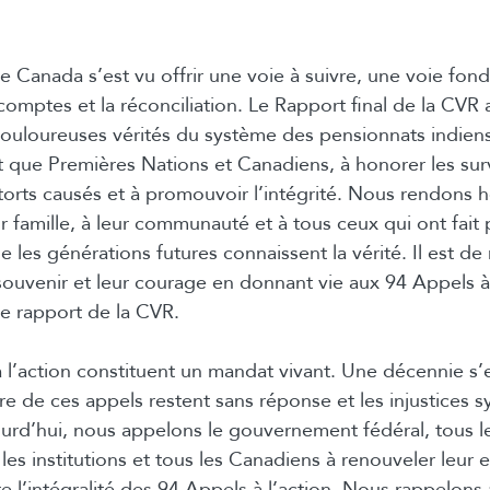
, le Canada s’est vu offrir une voie à suivre, une voie fond
 comptes et la réconciliation. Le Rapport final de la CVR
douloureuses vérités du système des pensionnats indiens.
t que Premières Nations et Canadiens, à honorer les surv
 torts causés et à promouvoir l’intégrité. Nous rendon
ur famille, à leur communauté et à tous ceux qui ont fait 
ue les générations futures connaissent la vérité. Il est de
souvenir et leur courage en donnant vie aux 94 Appels à 
e rapport de la CVR.
 l’action constituent un mandat vivant. Une décennie s’
 de ces appels restent sans réponse et les injustices 
ourd’hui, nous appelons le gouvernement fédéral, tous l
es institutions et tous les Canadiens à renouveler leur
 l’intégralité des 94 Appels à l’action. Nous rappelons 