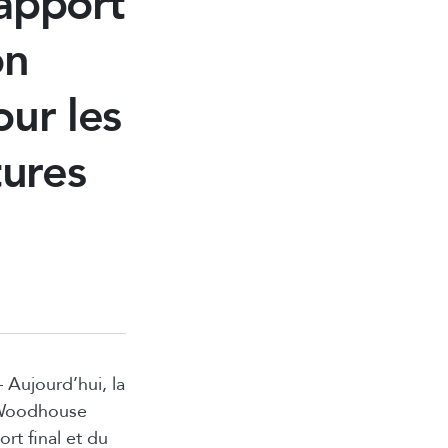
rapport
on
our les
tures
 Aujourd’hui, la
y Woodhouse
ort final et du