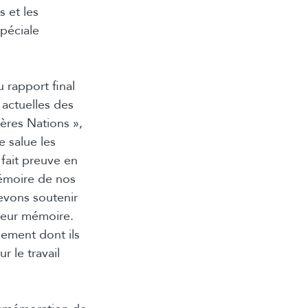
s et les
spéciale
 rapport final
 actuelles des
ières Nations »,
 salue les
 fait preuve en
mémoire de nos
devons soutenir
 leur mémoire.
ement dont ils
r le travail