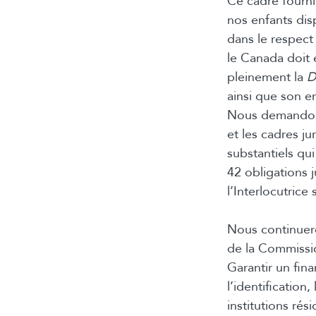
Ce cadre fourni
nos enfants dis
dans le respect
le Canada doit 
pleinement la
D
ainsi que son e
Nous demandons
et les cadres j
substantiels qu
42 obligations 
l’Interlocutrice 
Nous continuer
de la Commission
Garantir un fin
l’identificatio
institutions rés