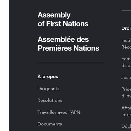
Droi
Inst
Réco
Femm
disp
À propos
Just
Dirigeants
Prio
d’in
Résolutions
Affa
Travailler avec l’APN
inte
Documents
Décl