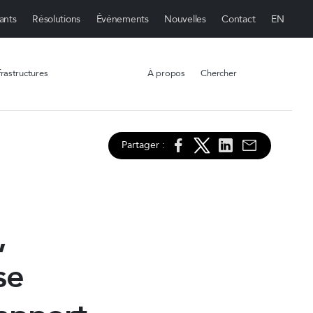
ants
Résolutions
Événements
Nouvelles
Contact
rastructures
À propos
Chercher
Partager :
,
se