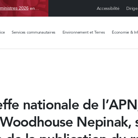
Accessibilité
Dirige
ministres 2026
en TBD, du 15 avr. au 1 sept.
ice
Services communautaires
Environnement et Terres
Économie & Inf
ffe nationale de l’APN
 Woodhouse Nepinak, 