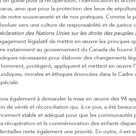
t un guide pour la récupération, l’identification et la 
parus, ainsi que pour la protection des lieux de sépultu
 de notre souveraineté et de nos pratiques. Comme le p
évoluer vers une culture de responsabilité et de justice 
éclaration des Nations Unies sur les droits des peuples
ngagement législatif de mettre en œuvre les principes q
 instamment au gouvernement du Canada de fournir l
uridiques nécessaires pour élaborer des changements légi
i honorent, protègent, appliquent et mettent en œuvre 
juridiques, morales et éthiques énoncées dans le Cadre 
spéciale.
ons également à demander la mise en œuvre des 94 appe
 de vérité et réconciliation qui, à ce jour, a été beauco
ancement stable et adéquat pour que les communautés p
n, la récupération et la commémoration des enfants dispar
identielles reste également une priorité. En outre, il est 