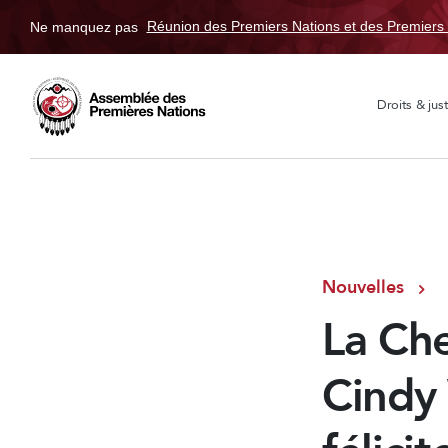
Ne manquez pas
Réunion des Premiers Nations et des Premiers 
Droits & just
Nouvelles
La Che
Cindy