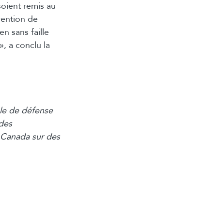
soient remis au
vention de
n sans faille
, a conclu la
le de défense
 des
 Canada sur des