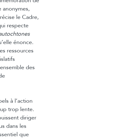
commémoration de
re anonymes,
récise le Cadre,
qui respecte
 autochtones
u’elle énonce.
es ressources
slatifs
l’ensemble des
de
ls à l’action
up trop lente.
uissent diriger
us dans les
essentiel que