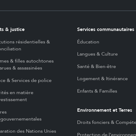
ts & justice
Services communautaires
itutions résidentielles &
Éducation
nciliation
Langues & Culture
es & filles autochtones
Santé & Bien-être
arues & assassinées
Logement & Itinérance
ice & Services de police
Enfants & Familles
rités en matière
vestissement
Environnement et Terres
ires
rgouvernementales
Droits fonciers & Compét
aration des Nations Unies
Protection de l’environne