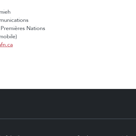
mieh
munications
Premières Nations
mobile)
fn.ca