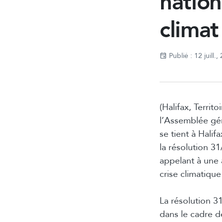
nation
climat
Publié : 12 juill.,
(Halifax, Territ
l’Assemblée gé
se tient à Hali
la résolution 31
appelant à une a
crise climatique
La résolution 3
dans le cadre de