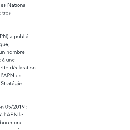
des Nations
 très
PN) a publié
ique,
, un nombre
t à une
ette déclaration
e l’APN en
 Stratégie
on 05/2019 :
à l’APN le
aborer une