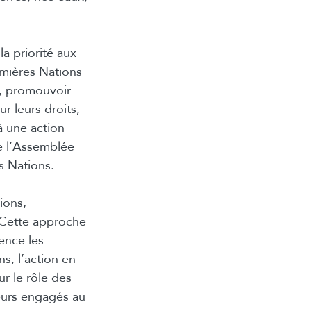
la priorité aux
emières Nations
at, promouvoir
r leurs droits,
à une action
de l’Assemblée
s Nations.
ions,
. Cette approche
ence les
s, l’action en
ur le rôle des
teurs engagés au