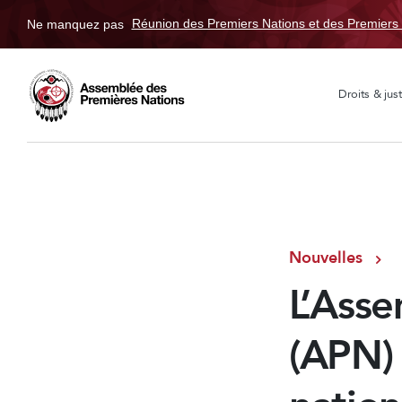
Ne manquez pas
Réunion des Premiers Nations et des Premiers 
Droits & just
Nouvelles
L’Ass
(APN) 