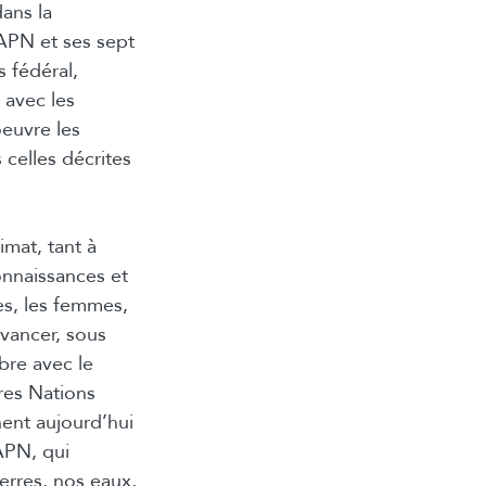
ans la
’APN et ses sept
s fédéral,
t avec les
oeuvre les
celles décrites
imat, tant à
connaissances et
nes, les femmes,
vancer, sous
ibre avec le
res Nations
nent aujourd’hui
’APN, qui
erres, nos eaux,