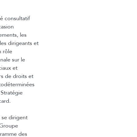
é consultatif
casion
ements, les
les dirigeants et
 rôle
nale sur le
iaux et
rs de droits et
utodéterminées
 Stratégie
card.
 se dirigent
 Groupe
ogramme des