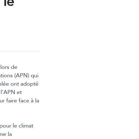
 le
 lors de
tions (APN) qui
mblée ont adopté
 l’APN et
r faire face à la
pour le climat
me la