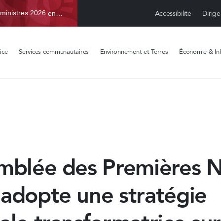
Accessibilité
Dirige
ministres 2026
en TBD, du 15 avr. au 1 sept.
ice
Services communautaires
Environnement et Terres
Économie & Inf
emblée des Premières N
adopte une stratégie