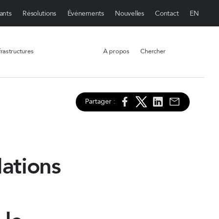
ants
Résolutions
Événements
Nouvelles
Contact
rastructures
À propos
Chercher
Partager :
ations