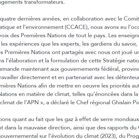
ngements transformateurs.
quatre dernières années, en collaboration avec le Comit
imatique et l’environnement (CCACE), nous avons eu l’oc
voix des Premières Nations de tout le pays. Les enseign
les expériences que les experts, les gardiens du savoir, 
s Premières Nations ont partagés avec nous ont joué un
 l’élaboration et la formulation de cette Stratégie natio
demande maintenant aux gouvernements fédéral, provinc
travailler directement et en partenariat avec les détenteu
emières Nations afin de mettre en oeuvre les priorités a
ations en matière de climat, telles qu’énoncées dans la
 climat de l’APN », a déclaré le Chef régional Ghislain Pi
ons quant au fait que les gaz à effet de serre mondiaux
 dans la mauvaise direction, ainsi que des rapports du
gouvernemental sur l’évolution du climat (2023), du Pr