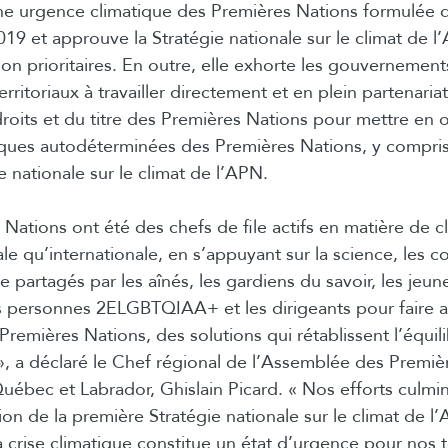
ne urgence climatique des Premières Nations formulée d
019 et approuve la Stratégie nationale sur le climat de l
on prioritaires. En outre, elle exhorte les gouvernement
erritoriaux à travailler directement et en plein partenaria
roits et du titre des Premières Nations pour mettre en 
tiques autodéterminées des Premières Nations, y compris 
e nationale sur le climat de l’APN.
Nations ont été des chefs de file actifs en matière de cl
ale qu’internationale, en s’appuyant sur la science, les 
 partagés par les aînés, les gardiens du savoir, les jeu
 personnes 2ELGBTQIAA+ et les dirigeants pour faire a
Premières Nations, des solutions qui rétablissent l’équil
, a déclaré le Chef régional de l’Assemblée des Premiè
uébec et Labrador, Ghislain Picard. « Nos efforts culmi
ion de la première Stratégie nationale sur le climat de l
a crise climatique constitue un état d’urgence pour nos t