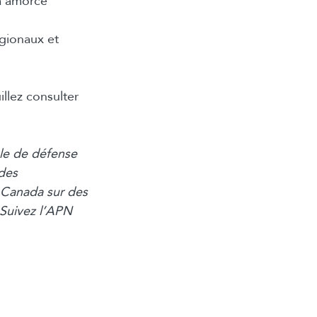
 a amorcé
égionaux et
illez consulter
le de défense
 des
 Canada sur des
 Suivez l’APN