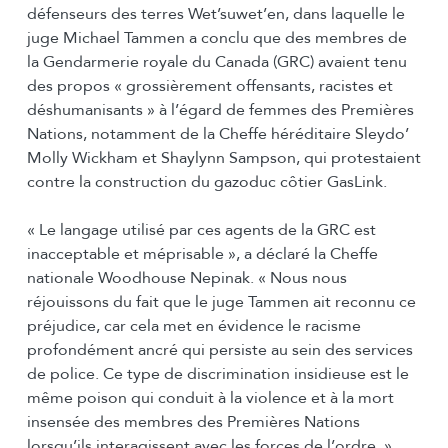
défenseurs des terres Wet’suwet’en, dans laquelle le
juge Michael Tammen a conclu que des membres de
la Gendarmerie royale du Canada (GRC) avaient tenu
des propos « grossièrement offensants, racistes et
déshumanisants » à l’égard de femmes des Premières
Nations, notamment de la Cheffe héréditaire Sleydo’
Molly Wickham et Shaylynn Sampson, qui protestaient
contre la construction du gazoduc côtier GasLink.
« Le langage utilisé par ces agents de la GRC est
inacceptable et méprisable », a déclaré la Cheffe
nationale Woodhouse Nepinak. « Nous nous
réjouissons du fait que le juge Tammen ait reconnu ce
préjudice, car cela met en évidence le racisme
profondément ancré qui persiste au sein des services
de police. Ce type de discrimination insidieuse est le
même poison qui conduit à la violence et à la mort
insensée des membres des Premières Nations
lorsqu’ils interagissent avec les forces de l’ordre. »