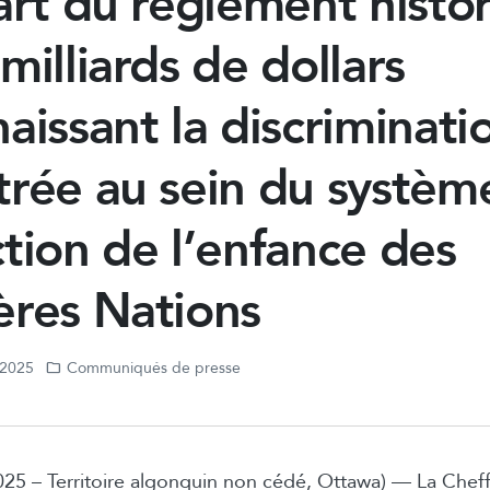
art du règlement histo
milliards de dollars
aissant la discriminati
rée au sein du systèm
tion de l’enfance des
ères Nations
, 2025
Communiqués de presse
2025 – Territoire algonquin non cédé, Ottawa) — La Chef