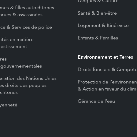
Langues & Culture
es & filles autochtones
Santé & Bien-être
arues & assassinées
Logement & Itinérance
ice & Services de police
Enfants & Familles
rités en matière
vestissement
Environnement et Terres
ires
rgouvernementales
Droits fonciers & Compét
aration des Nations Unies
Protection de l’environne
les droits des peuples
& Action en faveur du clim
chtones
Gérance de l’eau
yenneté