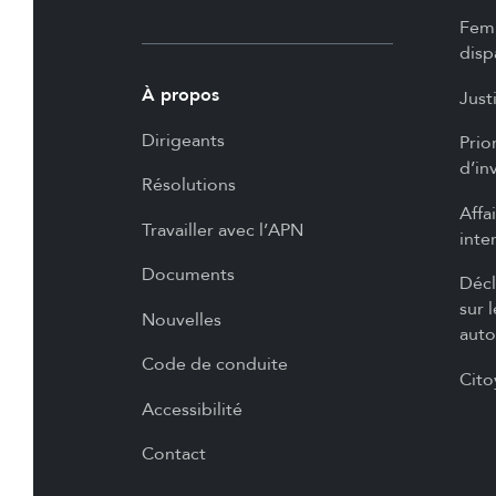
Femm
disp
À propos
Just
Dirigeants
Prio
d’in
Résolutions
Affa
Travailler avec l’APN
inte
Documents
Décl
sur 
Nouvelles
auto
Code de conduite
Cito
Accessibilité
Contact