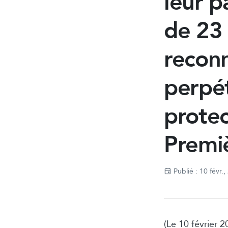
leur p
de 23 
reconn
perpét
protec
Premi
Publié : 10 févr.
(Le 10 février 