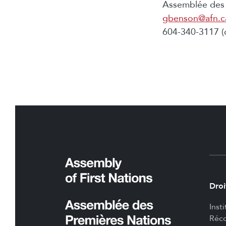
Assemblée des 
gbenson@afn.c
604-340-3117 (c
Droi
Inst
Réco