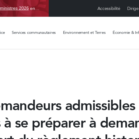
Accessibilité
Dirige
ministres 2026
en TBD, du 15 avr. au 1 sept.
ice
Services communautaires
Environnement et Terres
Économie & Inf
emandeurs admissibles
s à se préparer à dema