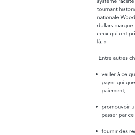
système raciste
tournant histori
nationale Wood
dollars marque 
ceux qui ont pr
là. »
Entre autres c
veiller à ce 
payer qui que
paiement;
promouvoir un
passer par ce
fournir des re