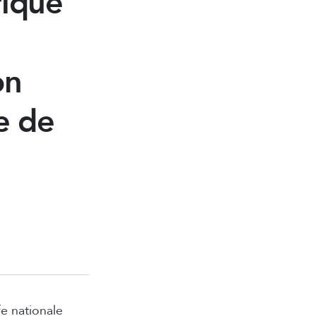
rique
on
e de
fe nationale