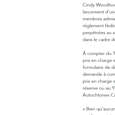
Cindy Woodhouse
lancement d’un
membres admiss
règlement fédéra
perpétrées au s
dans le cadre de
À compter du 1
pris en charge 
formulaire de d
demande à comp
pris en charge e
réserve ou au Y
Autochtones Can
« Bien qu’aucu