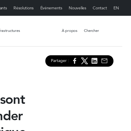
ants
Résolutions
Événements
Nouvelles
Contact
rastructures
À propos
Chercher
Partager :
 sont
nder