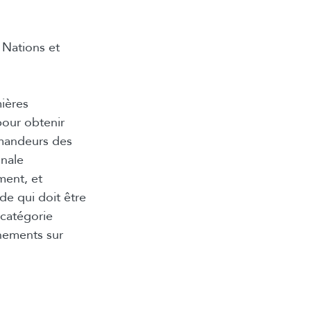
 Nations et
ières
pour obtenir
emandeurs des
onale
ment, et
e qui doit être
catégorie
nements sur