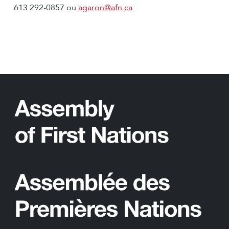
613 292-0857 ou
agaron@afn.ca