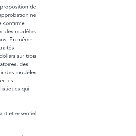
 proposition de
 approbation ne
e confirme
rer des modèles
ions. En même
raités
ollars sur trois
atoires, des
oir des modèles
er les
listiques qui
nt et essentiel