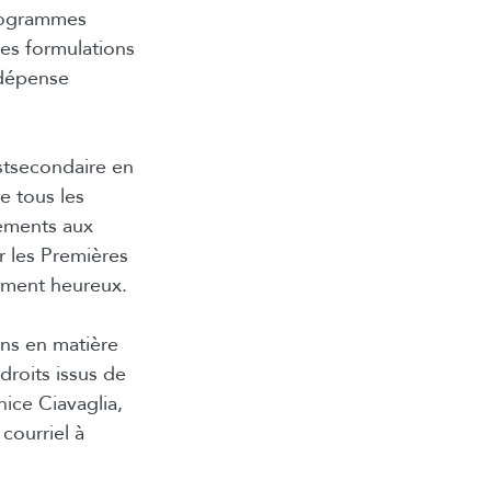
programmes
es formulations
 dépense
stsecondaire en
e tous les
ements aux
r les Premières
ement heureux.
ns en matière
droits issus de
nice Ciavaglia,
courriel à