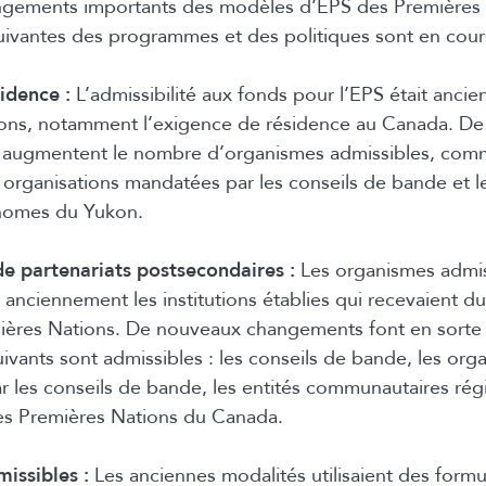
ngements importants des modèles d’EPS des Premières N
uivantes des programmes et des politiques sont en cour
idence :
L’admissibilité aux fonds pour l’EPS était anci
tions, notamment l’exigence de résidence au Canada. D
augmentent le nombre d’organismes admissibles, comm
 organisations mandatées par les conseils de bande et l
nomes du Yukon.
 partenariats postsecondaires :
Les organismes admis
anciennement les institutions établies qui recevaient d
ières Nations. De nouveaux changements font en sorte 
ivants sont admissibles : les conseils de bande, les orga
 les conseils de bande, les entités communautaires rég
des Premières Nations du Canada.
issibles :
Les anciennes modalités utilisaient des formu