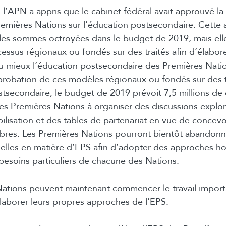
, l’APN a appris que le cabinet fédéral avait approuvé la
remières Nations sur l’éducation postsecondaire. Cette
les sommes octroyées dans le budget de 2019, mais ell
cessus régionaux ou fondés sur des traités afin d’élabo
u mieux l’éducation postsecondaire des Premières Nat
robation de ces modèles régionaux ou fondés sur des t
tsecondaire, le budget de 2019 prévoit 7,5 millions de d
les Premières Nations à organiser des discussions explor
lisation et des tables de partenariat en vue de concev
bres. Les Premières Nations pourront bientôt abandonn
tuelles en matière d’EPS afin d’adopter des approches ho
esoins particuliers de chacune des Nations.
ations peuvent maintenant commencer le travail importa
élaborer leurs propres approches de l’EPS.