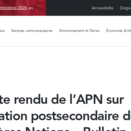
Accessibilité
Dirige
ministres 2026
en TBD, du 15 avr. au 1 sept.
ice
Services communautaires
Environnement et Terres
Économie & Inf
e rendu de l’APN sur
ation postsecondaire d