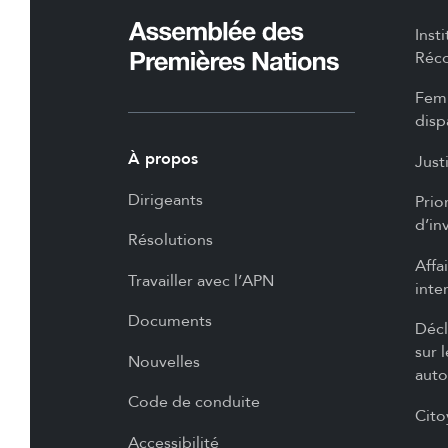
Inst
Réco
Femm
disp
À propos
Just
Dirigeants
Prio
d’in
Résolutions
Affa
Travailler avec l’APN
inte
Documents
Décl
sur 
Nouvelles
auto
Code de conduite
Cito
Accessibilité