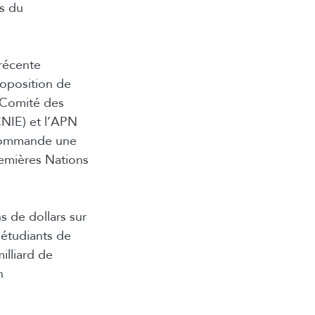
ts du
récente
oposition de
 Comité des
CNIE) et l’APN
ecommande une
remières Nations
s de dollars sur
 étudiants de
illiard de
n