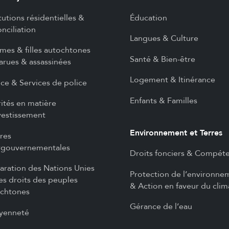
itutions résidentielles &
Éducation
nciliation
Langues & Culture
es & filles autochtones
Santé & Bien-être
arues & assassinées
Logement & Itinérance
ice & Services de police
Enfants & Familles
rités en matière
vestissement
Environnement et Terres
ires
rgouvernementales
Droits fonciers & Compét
aration des Nations Unies
Protection de l’environne
les droits des peuples
& Action en faveur du clim
chtones
Gérance de l’eau
yenneté