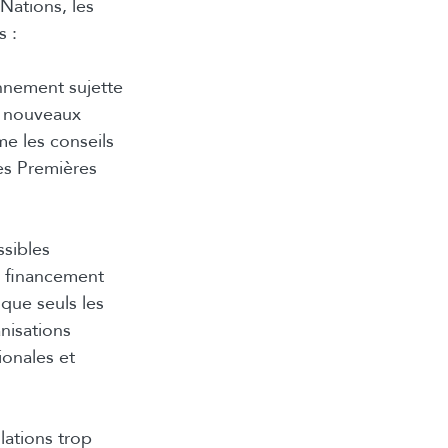
ations, les
s :
ennement sujette
e nouveaux
e les conseils
es Premières
sibles
u financement
que seuls les
nisations
ionales et
lations trop