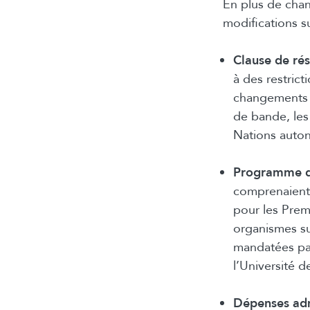
En plus de cha
modifications s
Clause de rés
à des restric
changements 
de bande, les
Nations auto
Programme de
comprenaient 
pour les Prem
organismes su
mandatées par
l’Université 
Dépenses adm