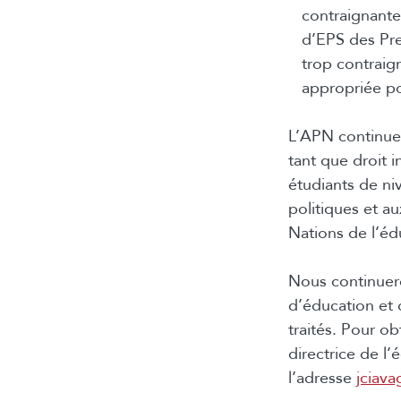
contraignante
d’EPS des Pr
trop contraig
appropriée p
L’APN continue 
tant que droit i
étudiants de n
politiques et a
Nations de l’é
Nous continuer
d’éducation et d
traités. Pour o
directrice de l
l’adresse
jciava