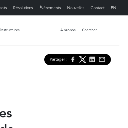
ants
Résolutions
Événements
Nouvelles
Contact
rastructures
À propos
Chercher
Partager :
es