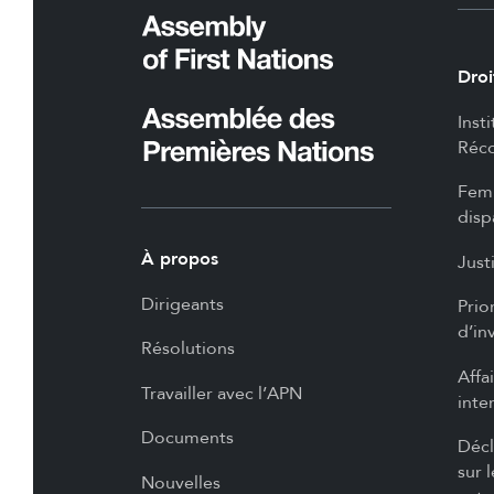
Droi
Inst
Réco
Femm
disp
À propos
Just
Dirigeants
Prio
d’in
Résolutions
Affa
Travailler avec l’APN
inte
Documents
Décl
sur 
Nouvelles