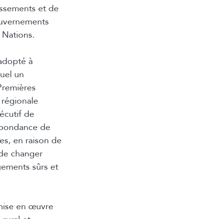
issements et de
gouvernements
s Nations.
 adopté à
uel un
Premières
 régionale
écutif de
rabondance de
es, en raison de
 de changer
gements sûrs et
mise en œuvre