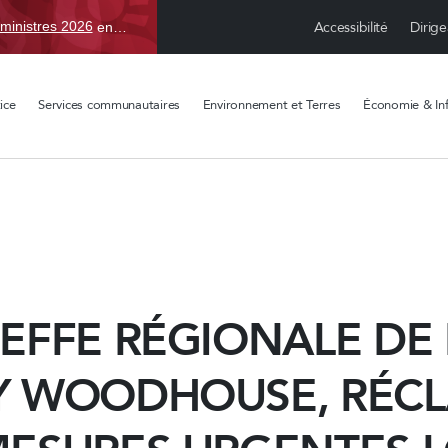
Accessibilité
Dirige
ministres 2026
en TBD, du 15 avr. au 1 sept.
ice
Services communautaires
Environnement et Terres
Économie & Inf
EFFE RÉGIONALE DE 
Y WOODHOUSE, RÉC