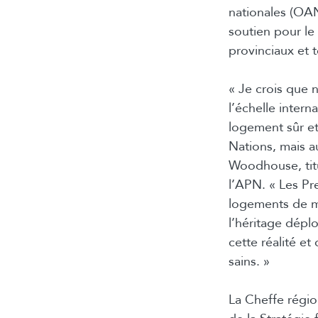
nationales (OA
soutien pour le
provinciaux et t
« Je crois que 
l’échelle inter
logement sûr et
Nations, mais au
Woodhouse, titu
l’APN. « Les Pr
logements de ma
l’héritage dép
cette réalité e
sains. »
La Cheffe régi