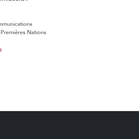
mmunications
Premières Nations
a