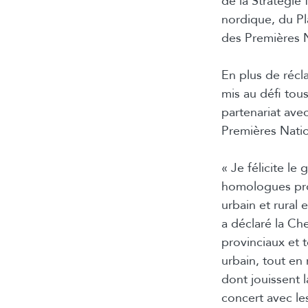
de la Stratégie
nordique, du Pl
des Premières 
En plus de réc
mis au défi tous
partenariat ave
Premières Nation
« Je félicite l
homologues prov
urbain et rural
a déclaré la C
provinciaux et t
urbain, tout en
dont jouissent 
concert avec le