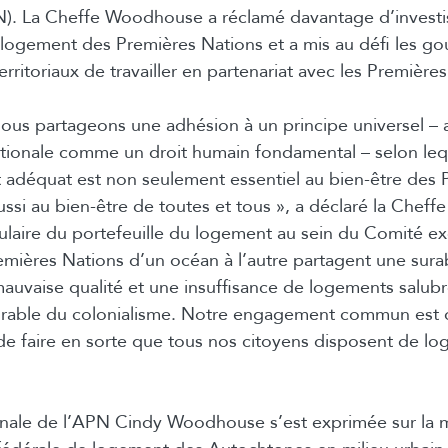
N). La Cheffe Woodhouse a réclamé davantage d’invest
 logement des Premières Nations et a mis au défi les 
erritoriaux de travailler en partenariat avec les Première
nous partageons une adhésion à un principe universel –
nationale comme un droit humain fondamental – selon leq
 adéquat est non seulement essentiel au bien-être des 
ssi au bien-être de toutes et tous », a déclaré la Cheffe
laire du portefeuille du logement au sein du Comité ex
emières Nations d’un océan à l’autre partagent une su
uvaise qualité et une insuffisance de logements salubr
lorable du colonialisme. Notre engagement commun est
t de faire en sorte que tous nos citoyens disposent de lo
onale de l’APN Cindy Woodhouse s’est exprimée sur la 