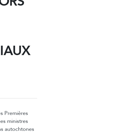
LORS
RIAUX
s Premières
es ministres
ons autochtones