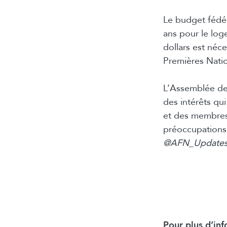
Le budget fédér
ans pour le log
dollars est néc
Premières Nati
L’Assemblée de
des intérêts qu
et des membres
préoccupations 
@AFN_Update
Pour plus d’inf