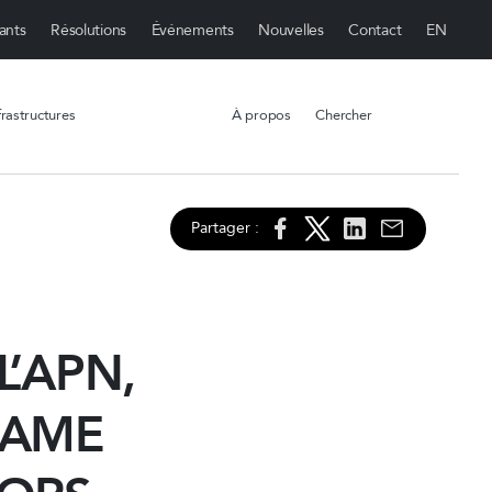
ants
Résolutions
Événements
Nouvelles
Contact
rastructures
À propos
Chercher
Partager :
L’APN,
LAME