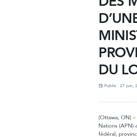
DES 
D’UN
MINIS
PROVI
DU L
Publié : 27 juin,
(Ottawa, ON) –
Nations (APN) a
fédéral, provin