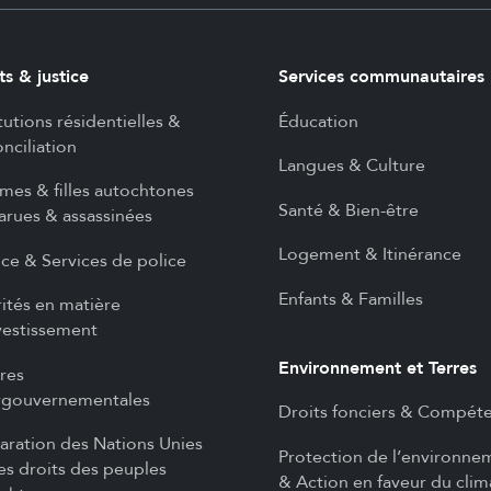
ts & justice
Services communautaires
itutions résidentielles &
Éducation
nciliation
Langues & Culture
es & filles autochtones
Santé & Bien-être
arues & assassinées
Logement & Itinérance
ice & Services de police
Enfants & Familles
rités en matière
vestissement
Environnement et Terres
ires
rgouvernementales
Droits fonciers & Compét
aration des Nations Unies
Protection de l’environne
les droits des peuples
& Action en faveur du clim