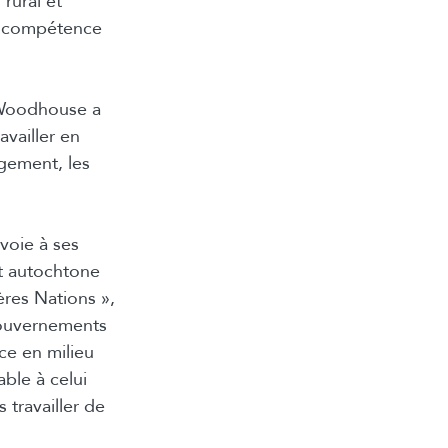
rural et
la compétence
 Woodhouse a
availler en
ogement, les
voie à ses
nt autochtone
res Nations »,
gouvernements
ce en milieu
ble à celui
travailler de