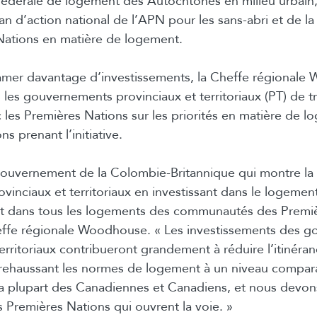
 fédérale de logement des Autochtones en milieu urbain, 
an d’action national de l’APN pour les sans-abri et de 
Nations en matière de logement.
lamer davantage d’investissements, la Cheffe régionale
 les gouvernements provinciaux et territoriaux (PT) de tr
c les Premières Nations sur les priorités en matière de l
s prenant l’initiative.
e gouvernement de la Colombie-Britannique qui montre la 
inciaux et territoriaux en investissant dans le logeme
 et dans tous les logements des communautés des Premiè
heffe régionale Woodhouse. « Les investissements des 
erritoriaux contribueront grandement à réduire l’itinéran
 rehaussant les normes de logement à un niveau compara
la plupart des Canadiennes et Canadiens, et nous devons 
s Premières Nations qui ouvrent la voie. »