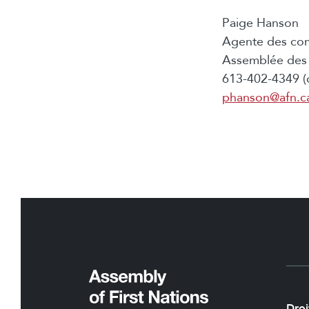
Paige Hanson
Agente des co
Assemblée des 
613-402-4349 (c
phanson@afn.c
Droi