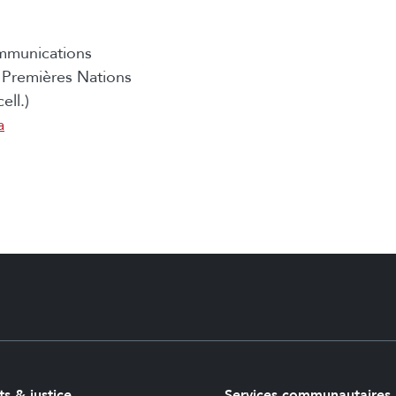
mmunications
Premières Nations
ell.)
a
ts & justice
Services communautaires