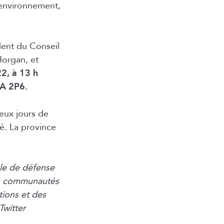
l’environnement,
dent du Conseil
Horgan, et
22, à 13 h
9A 2P6.
eux jours de
té. La province
le de défense
des communautés
ions et des
Twitter