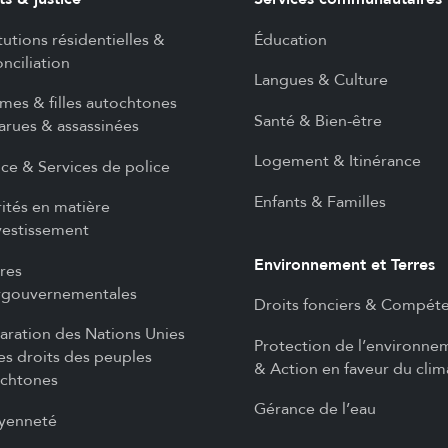
itutions résidentielles &
Éducation
nciliation
Langues & Culture
es & filles autochtones
Santé & Bien-être
arues & assassinées
Logement & Itinérance
ice & Services de police
Enfants & Familles
rités en matière
vestissement
Environnement et Terres
ires
rgouvernementales
Droits fonciers & Compét
aration des Nations Unies
Protection de l’environne
les droits des peuples
& Action en faveur du clim
chtones
Gérance de l’eau
yenneté