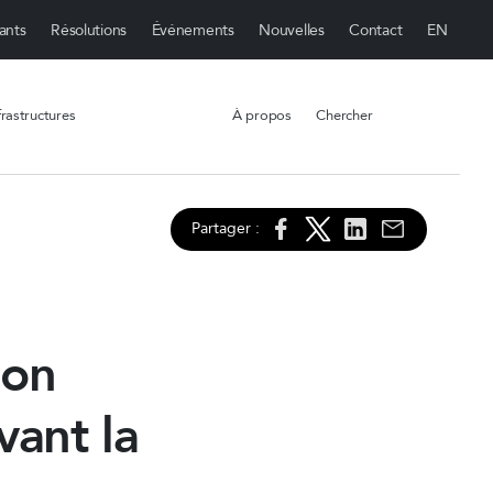
ants
Résolutions
Événements
Nouvelles
Contact
rastructures
À propos
Chercher
Partager :
ion
vant la