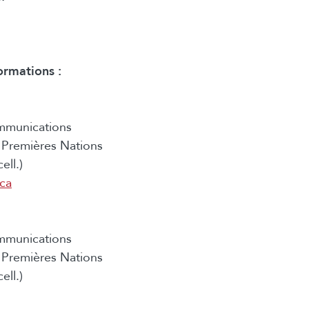
ormations :
mmunications
Premières Nations
ell.)
.ca
mmunications
Premières Nations
ell.)