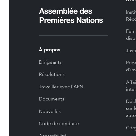
Inst
Réco
Femm
disp
À propos
Just
Dirigeants
Prio
d’in
Résolutions
Affa
Travailler avec l’APN
inte
Documents
Décl
sur 
Nouvelles
auto
Code de conduite
Cito
Accessibilité