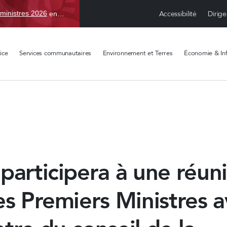
Accessibilité
Dirige
ministres 2026
en TBD, du 15 avr. au 1 sept.
ice
Services communautaires
Environnement et Terres
Économie & Inf
participera à une réun
es Premiers Ministres a