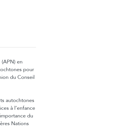
s (APN) en
utochtones pour
union du Conseil
nts autochtones
ices à l’enfance
l’importance du
ières Nations