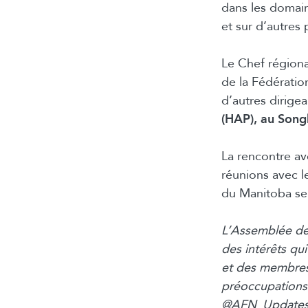
dans les domain
et sur d’autres p
Le Chef régiona
de la Fédératio
d’autres dirige
(HAP), au Song
La rencontre av
réunions avec l
du Manitoba ser
L’Assemblée de
des intérêts qu
et des membres
préoccupations 
@AFN_Updates