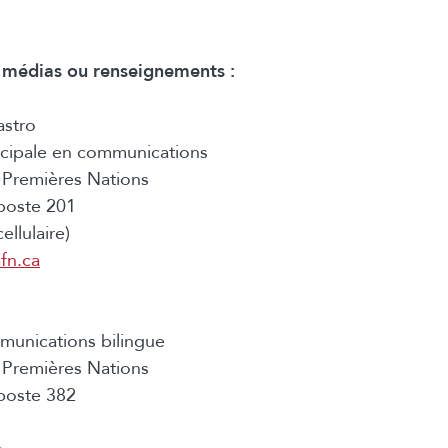
médias ou renseignements :
stro
ncipale en communications
Premières Nations
poste 201
llulaire)
fn.ca
unications bilingue
Premières Nations
poste 382