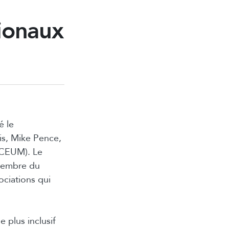
tionaux
é le
nis, Mike Pence,
ACEUM). Le
 membre du
ciations qui
 plus inclusif