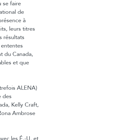
 se faire
ational de
présence à
s, leurs titres
s résultats
s ententes
nt du Canada,
ables et que
utrefois ALENA)
e des
da, Kelly Craft,
 Rona Ambrose
ec les É.-U. et