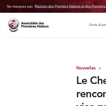
Ne manquez pas
Réunion des Premiers Nations et des Premiers 
Droits & just
Nouvelles
Le Che
rencon