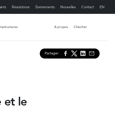
ants
Résolutions
Événements
Nouvelles
Contact
rastructures
À propos
Chercher
Partager :
 et le