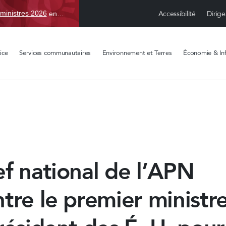
Accessibilité
Dirige
ministres 2026
en TBD, du 15 avr. au 1 sept.
ice
Services communautaires
Environnement et Terres
Économie & Inf
f national de l’APN
tre le premier ministre