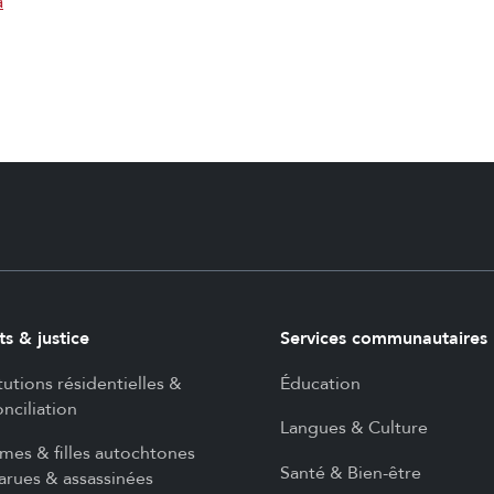
a
ts & justice
Services communautaires
itutions résidentielles &
Éducation
nciliation
Langues & Culture
es & filles autochtones
Santé & Bien-être
arues & assassinées