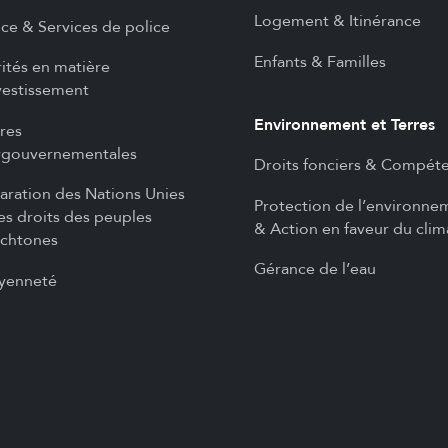
Logement & Itinérance
ice & Services de police
Enfants & Familles
rités en matière
vestissement
Environnement et Terres
ires
rgouvernementales
Droits fonciers & Compét
aration des Nations Unies
Protection de l’environne
les droits des peuples
& Action en faveur du clim
chtones
Gérance de l’eau
yenneté