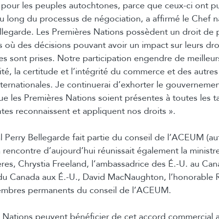
 pour les peuples autochtones, parce que ceux-ci ont pu
u long du processus de négociation, a affirmé le Chef n
llegarde. Les Premières Nations possèdent un droit de 
s où des décisions pouvant avoir un impact sur leurs droit
ires sont prises. Notre participation engendre de meilleur
lité, la certitude et l’intégrité du commerce et des autre
nternationales. Je continuerai d’exhorter le gouverneme
que les Premières Nations soient présentes à toutes les t
ntes reconnaissent et appliquent nos droits ».
l Perry Bellegarde fait partie du conseil de l’ACEUM (a
 rencontre d’aujourd’hui réunissait également la ministr
ères, Chrystia Freeland, l’ambassadrice des É.-U. au Cana
du Canada aux É.-U., David MacNaughton, l’honorable
membres permanents du conseil de l’ACEUM.
 Nations peuvent bénéficier de cet accord commercial av