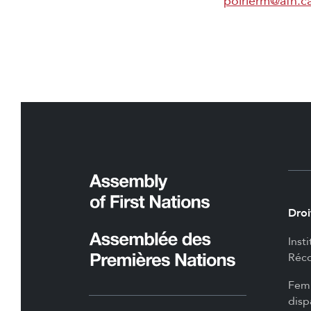
poirierm@afn.c
Droi
Inst
Réco
Femm
disp