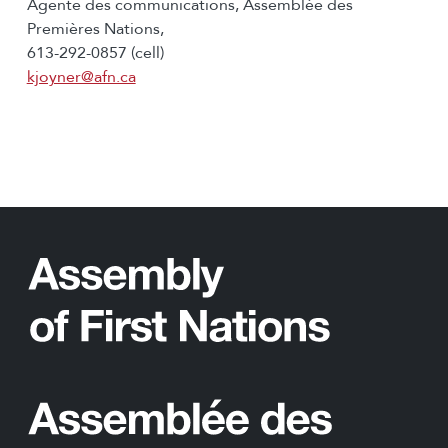
Agente des communications, Assemblée des
Premières Nations,
613-292-0857 (cell)
kjoyner@afn.ca