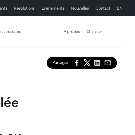
ants
Résolutions
Événements
Nouvelles
Contact
rastructures
À propos
Chercher
Partager :
lée