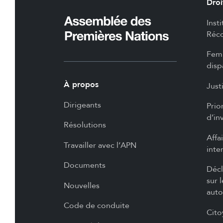
Droi
Inst
Réco
Femm
disp
À propos
Just
Dirigeants
Prio
d’in
Résolutions
Affa
Travailler avec l’APN
inte
Documents
Décl
sur 
Nouvelles
auto
Code de conduite
Cito