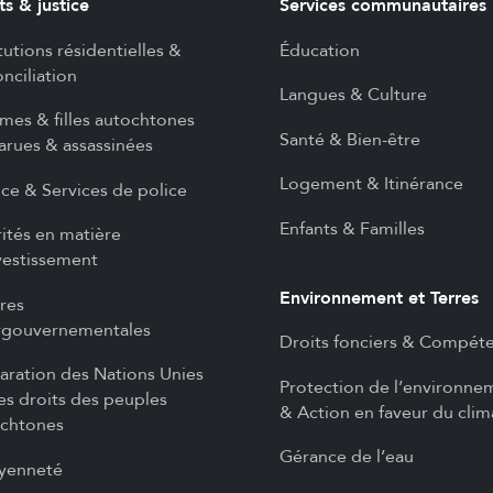
ts & justice
Services communautaires
itutions résidentielles &
Éducation
nciliation
Langues & Culture
es & filles autochtones
Santé & Bien-être
arues & assassinées
Logement & Itinérance
ice & Services de police
Enfants & Familles
rités en matière
vestissement
Environnement et Terres
ires
rgouvernementales
Droits fonciers & Compét
aration des Nations Unies
Protection de l’environne
les droits des peuples
& Action en faveur du clim
chtones
Gérance de l’eau
yenneté