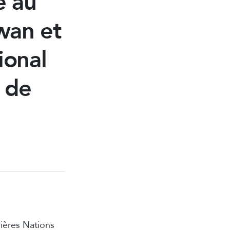
e au
wan et
ional
 de
ières Nations