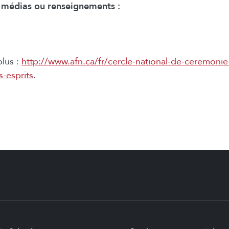
médias ou renseignements :
plus :
http://www.afn.ca/fr/cercle-national-de-ceremonie
-esprits
.