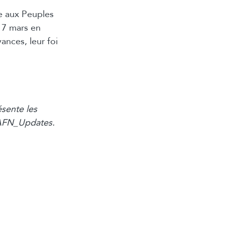
e aux Peuples
 17 mars en
ances, leur foi
sente les
@AFN_Updates.