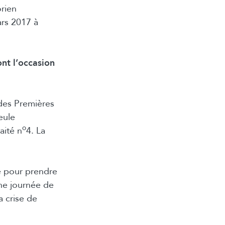
orien
ars 2017 à
nt l’occasion
 des Premières
eule
o
aité n
4. La
e pour prendre
ne journée de
a crise de