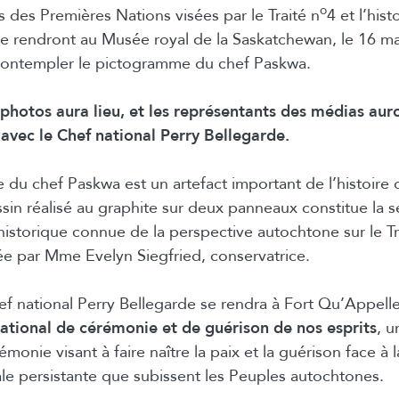
o
s des Premières Nations visées par le Traité n
4 et l’hist
se rendront au Musée royal de la Saskatchewan, le 16 m
 contempler le pictogramme du chef Paskwa.
photos aura lieu, et les représentants des médias auro
 avec le Chef national Perry Bellegarde.
du chef Paskwa est un artefact important de l’histoire
sin réalisé au graphite sur deux panneaux constitue la s
historique connue de la perspective autochtone sur le Tr
dée par Mme Evelyn Siegfried, conservatrice.
ef national Perry Bellegarde se rendra à Fort Qu’Appell
national de cérémonie et de guérison de nos esprits
, u
émonie visant à faire naître la paix et la guérison face à l
ale persistante que subissent les Peuples autochtones.