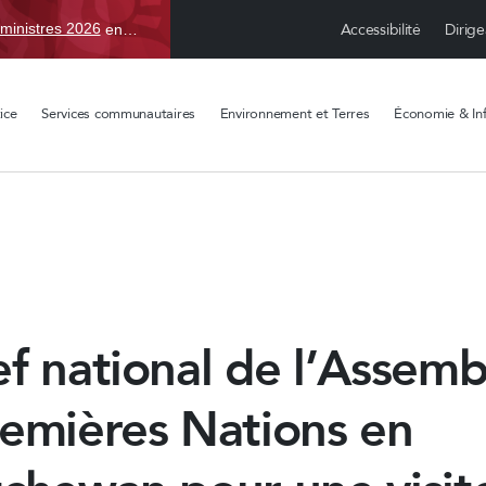
Accessibilité
Dirige
ministres 2026
en TBD, du 15 avr. au 1 sept.
ice
Services communautaires
Environnement et Terres
Économie & Inf
f national de l’Assemb
remières Nations en