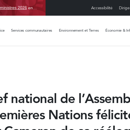
Accessibilité
Dirige
ministres 2026
en TBD, du 15 avr. au 1 sept.
ice
Services communautaires
Environnement et Terres
Économie & Inf
f national de l’Assemb
emières Nations félicit