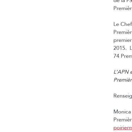
de la F
Premièr
Le Chef
Premièr
premier
2015. L
74 Prem
L’APN e
Premièr
Renseig
Monica 
Premièr
poirier