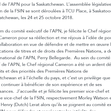
l de l’APN pour la
Saskatchewan
. L’assemblée législativ
ion de la FSIN se sont déroulées à TCU Place, à
Saskatoo
atchewan
, les 24 et 25 octobre 2018.
m du comité exécutif de l’APN, je félicite le Chef région
ameron pour sa réélection et me réjouis à l’idée de po
ollaboration en vue de défendre et de mettre en œuvre 
cations de titres et de droits des Premières Nations, a d
 national de l’APN, Perry Bellegarde. Au sein du comité
f de l’APN, le Chef régional Cameron a été un ardent d
its et des priorités des Premières Nations de
atchewan
et à l’échelle du pays, et c’est un privilège qu
 continuer à bénéficier de son expérience et de ses
ances. J’accueille et je félicite les premier vice-chef et
me vice-chef de la FSIN, respectivement Morley Watson 
Henry (Dutch) Lerat alors qu’ils se joignent au comité e