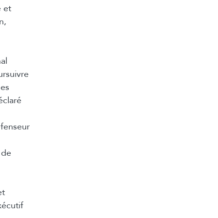
e et
n
,
al
ursuivre
les
éclaré
éfenseur
e de
et
xécutif