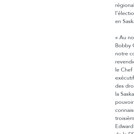
régiona
l’élect
en
Sask
« Au no
Bobby C
notre c
revendi
le Chef
exécuti
des dro
la
Sask
pouvoir
connaiss
troisiè
Edward 