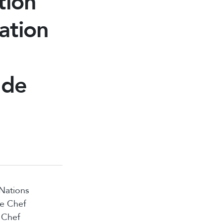
tion
ation
 de
 Nations
de Chef
t Chef