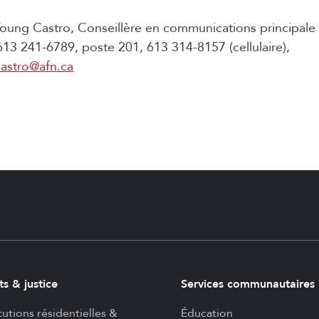
oung Castro, Conseillère en communications principale
613 241-6789, poste 201, 613 314-8157 (cellulaire),
astro@afn.ca
ts & justice
Services communautaires
itutions résidentielles &
Éducation