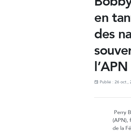
Bobby
en tan
des na
souver
l’APN
Publié : 26 oct.,
Perry B
(APN), 
de la F