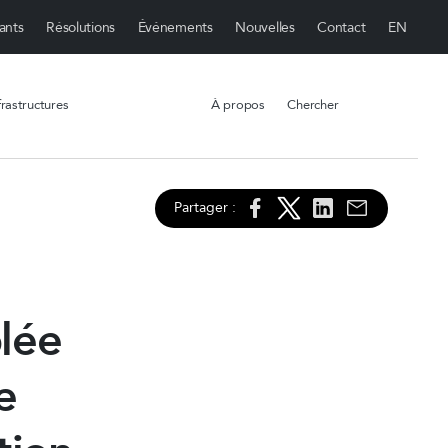
ants
Résolutions
Événements
Nouvelles
Contact
rastructures
À propos
Chercher
Partager :
lée
e