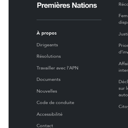
Réco
Femm
disp
À propos
Just
Dirigeants
Prio
d’in
Résolutions
Affa
Travailler avec l’APN
inte
Documents
Décl
sur 
Nouvelles
auto
Code de conduite
Cito
Accessibilité
Contact