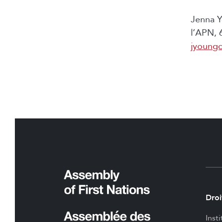
Jenna Y
l’APN, 
jyoungc
Droi
Inst