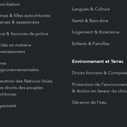
nciliation
Langues & Culture
es & filles autochtones
Santé & Bien-être
arues & assassinées
Logement & Itinérance
ice & Services de police
Enfants & Familles
rités en matière
vestissement
Environnement et Terres
ires
rgouvernementales
Droits fonciers & Compét
aration des Nations Unies
Protection de l’environne
les droits des peuples
& Action en faveur du clim
chtones
Gérance de l’eau
yenneté