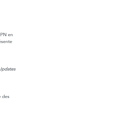
APN en
ésente
_Updates
e des