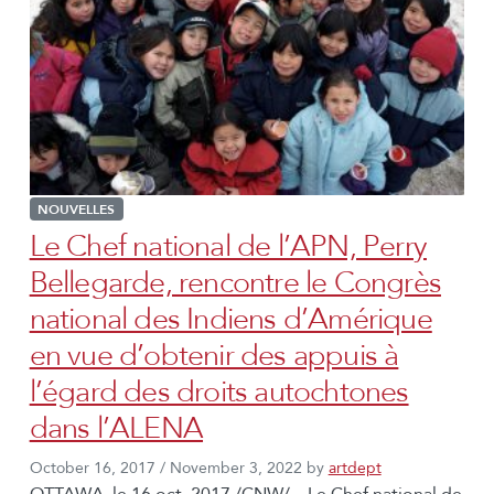
NOUVELLES
Le Chef national de l’APN, Perry
Bellegarde, rencontre le Congrès
national des Indiens d’Amérique
en vue d’obtenir des appuis à
l’égard des droits autochtones
dans l’ALENA
October 16, 2017
/
November 3, 2022
by
artdept
OTTAWA, le 16 oct. 2017 /CNW/ – Le Chef national de