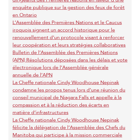
dirigeants des Premières Nations en faveur d’une
P
g
enquête publique sur la gestion des feux de forêt
a
en Ontario
a
L’Assemblée des Premières Nations et le Caucus
g
t
iroquois signent un accord historique pour le
e
renouvellement d’un protocole visant à renforcer
i
leur coopération et leurs stratégies collaboratives
o
Bulletin de l’Assemblée des Premières Nations
(APN) Résolutions déposées dans les délais et vote
n
électronique lors de l’Assemblée générale
annuelle de l’APN
La Cheffe nationale Cindy Woodhouse Nepinak
condamne les propos tenus lors d’une réunion du
conseil municipal de Niagara Falls et appelle à la
compassion et à la réduction des écarts en
matière d’infrastructures
La Cheffe nationale Cindy Woodhouse Nepinak
félicite la délégation de l’Assemblée des Chefs du
Manitoba qui participe à la mission commerciale