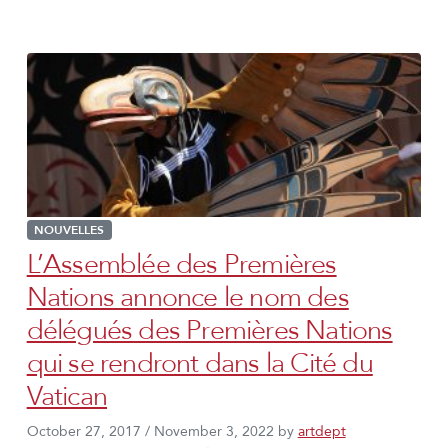
NOUVELLES
L’Assemblée des Premières
Nations annonce le nom des
délégués des Premières Nations
qui se rendront dans la Cité du
Vatican
October 27, 2017
/
November 3, 2022
by
artdept