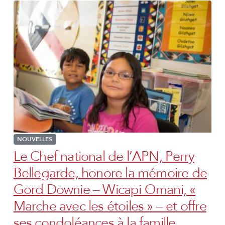
NOUVELLES
Le Chef national de l’APN, Perry
Bellegarde, honore la mémoire de
Gord Downie – Wicapi Omani, «
Marche avec les étoiles » – et offre
ses condoléances à la famille