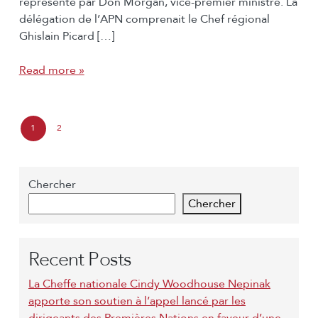
représenté par Don Morgan, vice-premier ministre. La
délégation de l’APN comprenait le Chef régional
Ghislain Picard […]
Read more »
P
1
2
C
P
a
u
a
g
Chercher
r
g
Chercher
e
r
e
n
e
Recent Posts
a
n
v
La Cheffe nationale Cindy Woodhouse Nepinak
t
apporte son soutien à l’appel lancé par les
i