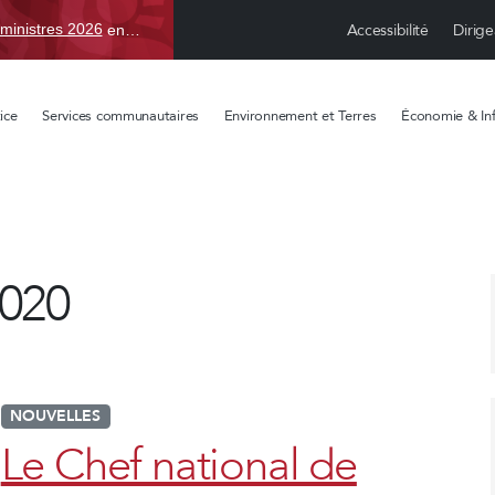
Accessibilité
Dirige
ministres 2026
en TBD, du 15 avr. au 1 sept.
ice
Services communautaires
Environnement et Terres
Économie & Inf
020
NOUVELLES
Le Chef national de