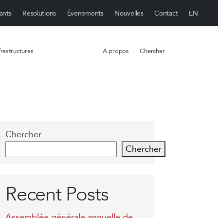
ants
Résolutions
Événements
Nouvelles
Contact
rastructures
À propos
Chercher
Chercher
Chercher
Recent Posts
Assemblée générale annuelle de