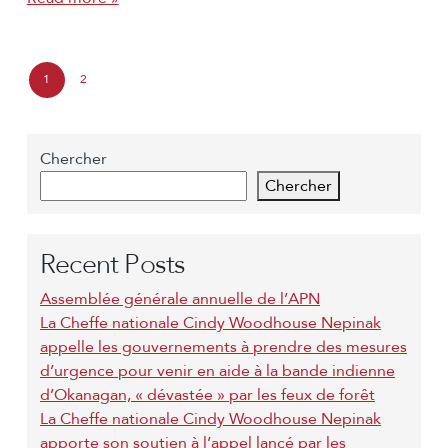
P
1
2
C
P
a
u
a
g
Chercher
r
g
Chercher
e
r
e
n
e
Recent Posts
a
n
v
Assemblée générale annuelle de l’APN
t
La Cheffe nationale Cindy Woodhouse Nepinak
i
appelle les gouvernements à prendre des mesures
P
g
d’urgence pour venir en aide à la bande indienne
a
d’Okanagan, « dévastée » par les feux de forêt
a
La Cheffe nationale Cindy Woodhouse Nepinak
g
t
apporte son soutien à l’appel lancé par les