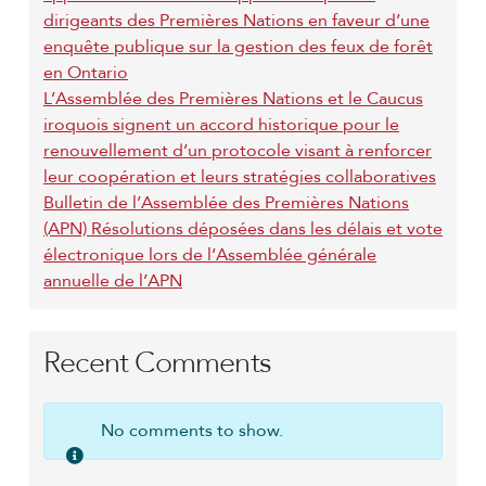
e
dirigeants des Premières Nations en faveur d’une
i
enquête publique sur la gestion des feux de forêt
o
en Ontario
L’Assemblée des Premières Nations et le Caucus
n
iroquois signent un accord historique pour le
renouvellement d’un protocole visant à renforcer
leur coopération et leurs stratégies collaboratives
Bulletin de l’Assemblée des Premières Nations
(APN) Résolutions déposées dans les délais et vote
électronique lors de l’Assemblée générale
annuelle de l’APN
Recent Comments
No comments to show.